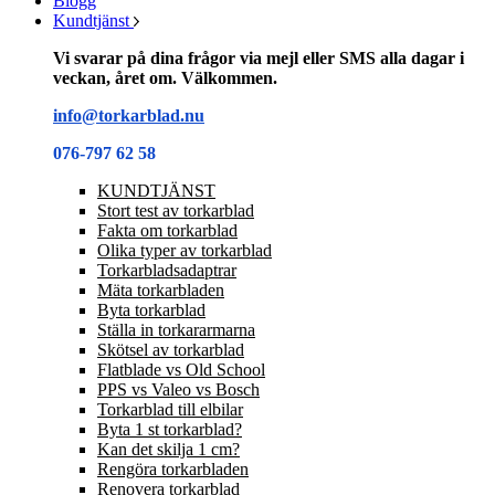
Blogg
Kundtjänst
Vi svarar på dina frågor via mejl eller SMS alla dagar i
veckan, året om. Välkommen.
info@torkarblad.nu
076-797 62 58
KUNDTJÄNST
Stort test av torkarblad
Fakta om torkarblad
Olika typer av torkarblad
Torkarbladsadaptrar
Mäta torkarbladen
Byta torkarblad
Ställa in torkararmarna
Skötsel av torkarblad
Flatblade vs Old School
PPS vs Valeo vs Bosch
Torkarblad till elbilar
Byta 1 st torkarblad?
Kan det skilja 1 cm?
Rengöra torkarbladen
Renovera torkarblad