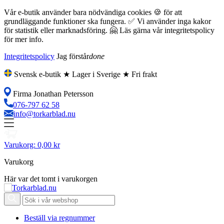
Vår e-butik använder bara nödvändiga cookies 🍪 för att
grundläggande funktioner ska fungera. ✅ Vi använder inga kakor
för statistik eller marknadsföring. 🤗 Läs gärna vår integritetspolicy
för mer info.
Integritetspolicy
Jag förstår
done
Svensk e-butik ★ Lager i Sverige ★ Fri frakt
Firma Jonathan Petersson
076-797 62 58
info@torkarblad.nu
Varukorg:
0,00 kr
Varukorg
Här var det tomt i varukorgen
Beställ via regnummer