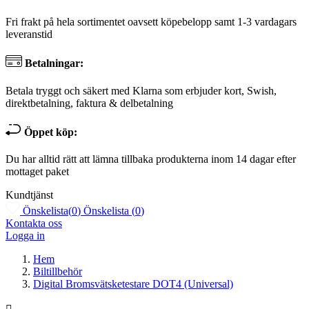
Fri frakt på hela sortimentet oavsett köpebelopp samt 1-3 vardagars
leveranstid
Betalningar:
Betala tryggt och säkert med Klarna som erbjuder kort, Swish,
direktbetalning, faktura & delbetalning
Öppet köp:
Du har alltid rätt att lämna tillbaka produkterna inom 14 dagar efter
mottaget paket
Kundtjänst
Önskelista
(
0
)
Önskelista
(
0
)
Kontakta oss
Logga in
Hem
Biltillbehör
Digital Bromsvätsketestare DOT4 (Universal)