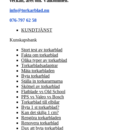
veckan, året om. Välkommen.
info@torkarblad.nu
076-797 62 58
KUNDTJÄNST
Kunskapsbank
Stort test av torkarblad
Fakta om torkarblad
Olika typer av torkarblad
Torkarbladsadaptrar
Mäta torkarbladen
Byta torkarblad
Ställa in torkararmarna
Skötsel av torkarblad
Flatblade vs Old School
PPS vs Valeo vs Bosch
Torkarblad till elbilar
Byta 1 st torkarblad?
Kan det skilja 1 cm?
Rengöra torkarbladen
Renovera torkarblad
Dax att byta torkarblad