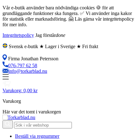
Vår e-butik använder bara nödvändiga cookies 🍪 för att
grundläggande funktioner ska fungera. ✅ Vi använder inga kakor
för statistik eller marknadsföring. 🤗 Läs gärna vår integritetspolicy
för mer info.
Integritetspolicy
Jag förstår
done
Svensk e-butik ★ Lager i Sverige ★ Fri frakt
Firma Jonathan Petersson
076-797 62 58
info@torkarblad.nu
Varukorg:
0,00 kr
Varukorg
Här var det tomt i varukorgen
Beställ via regnummer