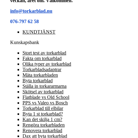
veckan, året om. Välkommen.
info@torkarblad.nu
076-797 62 58
KUNDTJÄNST
Kunskapsbank
Stort test av torkarblad
Fakta om torkarblad
Olika typer av torkarblad
Torkarbladsadaptrar
Mäta torkarbladen
Byta torkarblad
Ställa in torkararmarna
Skötsel av torkarblad
Flatblade vs Old School
PPS vs Valeo vs Bosch
Torkarblad till elbilar
Byta 1 st torkarblad?
Kan det skilja 1 cm?
Rengöra torkarbladen
Renovera torkarblad
Dax att byta torkarblad