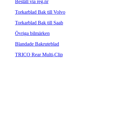
Beställ via reg.nr
Torkarblad Bak till Volvo
Torkarblad Bak till Saab
Övriga bilmärken
Blandade Bakruteblad
TRICO Rear Multi-Clip
Utgående produkter
Biltillbehör
Biltillbehör
Presentkort
Presentkort Torkarblad.nu
100,00 kr
Extraljus