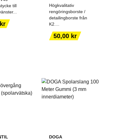
Högkvalitativ
ycke till
rengöringsborste /
vänster...
detailingborste från
kr
K2....
 TILL I
LÄGG TILL I
KORGEN
VARUKORGEN
Pris
50,00 kr
TIL
DOGA