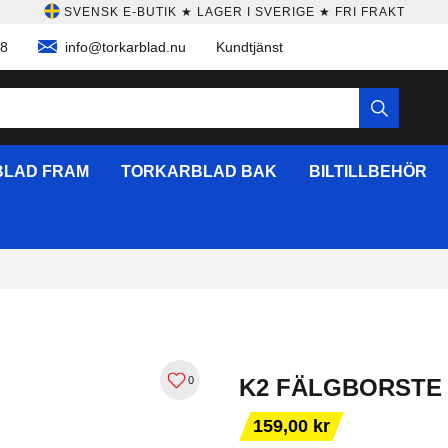
SVENSK E-BUTIK ★ LAGER I SVERIGE ★ FRI FRAKT
58
info@torkarblad.nu
Kundtjänst
LAD FRAM
TORKARBLAD BAK
BILTILLBEHÖR
0
K2 FÄLGBORSTE
159,00 kr