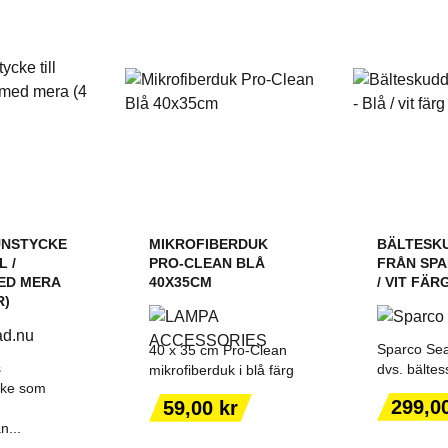
NSTYCKE
MIKROFIBERDUK
BÄLTESK
L /
PRO-CLEAN BLÅ
FRÅN SPA
ED MERA
40X35CM
/ VIT FÄR
R)
Sparco Sea
40 x 35 cm Pro-Clean
s
dvs. bältess
mikrofiberduk i blå färg
cke som
Pris
Pris
299,0
59,00 kr
n...
ILL I
LÄGG TILL I
LÄGG