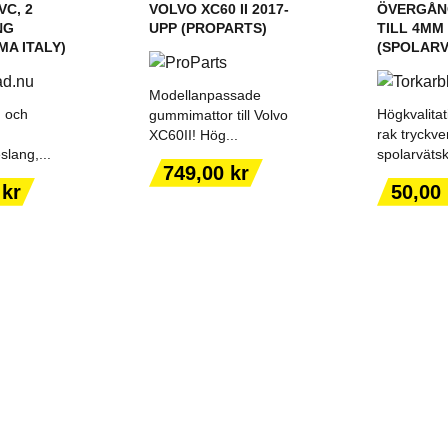
VC, 2
VOLVO XC60 II 2017-
ÖVERGÅN
NG
UPP (PROPARTS)
TILL 4MM
A ITALY)
(SPOLAR
Modellanpassade
g och
Högkvalitat
gummimattor till Volvo
rak tryckven
XC60II! Hög...
slang,...
spolarvätsk
ILL I
LÄGG TILL I
LÄGG
Pris
749,00 kr
ORGEN
VARUKORGEN
VARU
Pris
 kr
50,00 