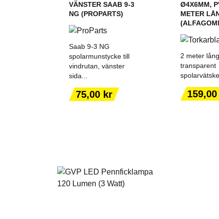
VÄNSTER SAAB 9-3
Ø4X6MM, P
NG (PROPARTS)
METER LÅ
(ALFAGOMM
Saab 9-3 NG
2 meter lån
spolarmunstycke till
transparent
vindrutan, vänster
spolarvätske
sida...
LÄGG TILL I
LÄGG T
VARUKORGEN
VARUK
Pris
Pris
159,00
75,00 kr