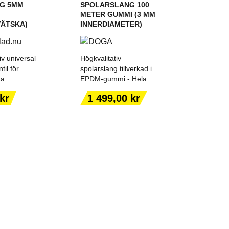
G 5MM
SPOLARSLANG 100
METER GUMMI (3 MM
VÄTSKA)
INNERDIAMETER)
iv universal
Högkvalitativ
til för
spolarslang tillverkad i
a...
EPDM-gummi - Hela...
 TILL I
LÄGG TILL I
KORGEN
VARUKORGEN
Pris
kr
1 499,00 kr