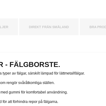
LJER
DIREKT FRÅN SMÅLAND
BRA PROD
R - FÄLGBORSTE.
a typer av fälgar, särskilt lämpad för lättmetallfälgar.
som rengör svåråtkomliga ställen.
tt med gummi för komfortabel användning.
för att förhindra repor på fälgarna.