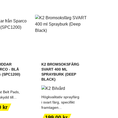
UDDAR
K2 BROMSOKSFÄRG
RCO - BLÅ
SVART 400 ML
G (SPC1200)
SPRAYBURK (DEEP
BLACK)
t Belt Pads,
Högkvalitativ sprayfärg
kydd till...
i svart färg, specifikt
0 kr
framtagen...
 TILL I
LÄGG TILL I
Pris
199,00 kr