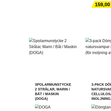
VARUKORGEN
VARUK
Pris
159,00
SPOLARMUNSTYCKE
3-PACK D
2 STRÅLAR, MARIN /
NATURSVA
BÅT / MASKIN
CELLULOS
(DOGA)
INOLJNING.