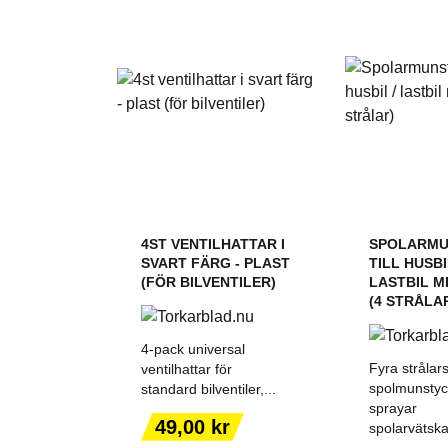
4ST VENTILHATTAR I
SPOLARMU
SVART FÄRG - PLAST
TILL HUSBI
(FÖR BILVENTILER)
LASTBIL M
(4 STRÅLA
4-pack universal
Fyra strålar
ventilhattar för
spolmunsty
standard bilventiler,...
sprayar
Pris
49,00 kr
spolarvätska
LÄGG TILL I
LÄGG T