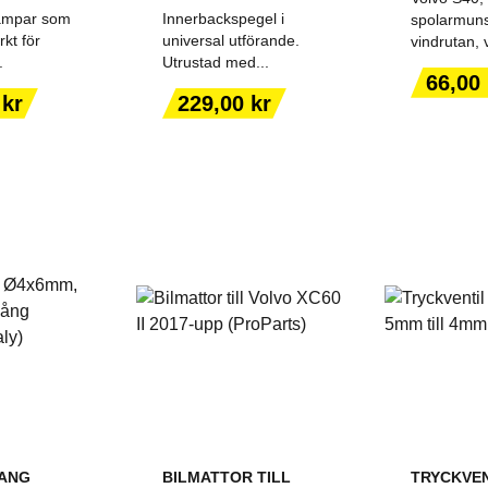
vampar som
Innerbackspegel i
spolarmunst
rkt för
universal utförande.
vindrutan, 
.
Utrustad med...
Pris
66,00 
ILL I
LÄGG TILL I
LÄGG
Pris
 kr
229,00 kr
ORGEN
VARUKORGEN
VARU
ANG
BILMATTOR TILL
TRYCKVEN