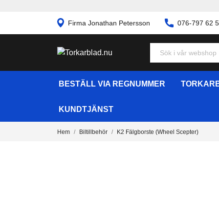
Firma Jonathan Petersson
076-797 62 
BESTÄLL VIA REGNUMMER
TORKARB
KUNDTJÄNST
Hem
Biltillbehör
K2 Fälgborste (Wheel Scepter)