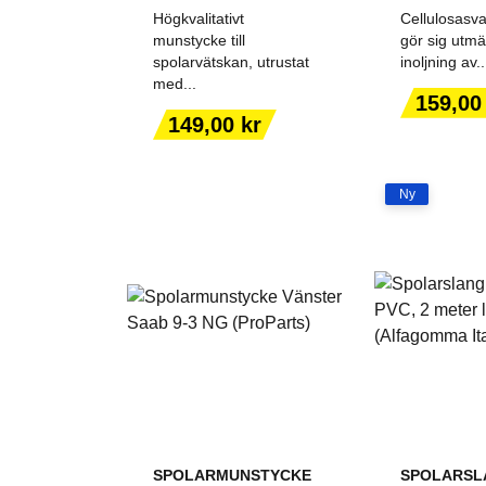
Högkvalitativt
Cellulosas
munstycke till
gör sig utmä
spolarvätskan, utrustat
inoljning av..
med...
LÄGG TILL I
LÄGG T
Pris
159,00
VARUKORGEN
VARUK
Pris
149,00 kr
Ny
SPOLARMUNSTYCKE
SPOLARSL