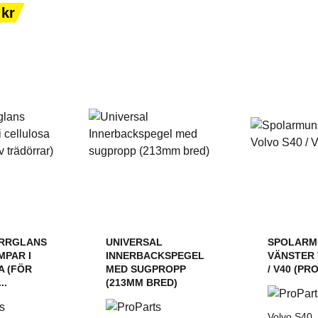
ORGEN
VARUKORGEN
VARU
 kr
ÖRRGLANS
UNIVERSAL
SPOLARM
MPAR I
INNERBACKSPEGEL
VÄNSTER 
A (FÖR
MED SUGPROPP
/ V40 (PR
..
(213MM BRED)
Volvo S40,