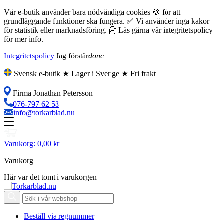
Vår e-butik använder bara nödvändiga cookies 🍪 för att
grundläggande funktioner ska fungera. ✅ Vi använder inga kakor
för statistik eller marknadsföring. 🤗 Läs gärna vår integritetspolicy
för mer info.
Integritetspolicy
Jag förstår
done
Svensk e-butik ★ Lager i Sverige ★ Fri frakt
Firma Jonathan Petersson
076-797 62 58
info@torkarblad.nu
Varukorg:
0,00 kr
Varukorg
Här var det tomt i varukorgen
Beställ via regnummer