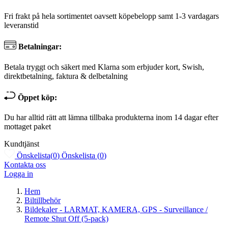
Fri frakt på hela sortimentet oavsett köpebelopp samt 1-3 vardagars
leveranstid
Betalningar:
Betala tryggt och säkert med Klarna som erbjuder kort, Swish,
direktbetalning, faktura & delbetalning
Öppet köp:
Du har alltid rätt att lämna tillbaka produkterna inom 14 dagar efter
mottaget paket
Kundtjänst
Önskelista
(
0
)
Önskelista
(
0
)
Kontakta oss
Logga in
Hem
Biltillbehör
Bildekaler - LARMAT, KAMERA, GPS - Surveillance /
Remote Shut Off (5-pack)