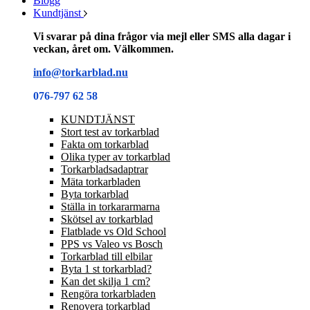
Blogg
Kundtjänst
Vi svarar på dina frågor via mejl eller SMS alla dagar i
veckan, året om. Välkommen.
info@torkarblad.nu
076-797 62 58
KUNDTJÄNST
Stort test av torkarblad
Fakta om torkarblad
Olika typer av torkarblad
Torkarbladsadaptrar
Mäta torkarbladen
Byta torkarblad
Ställa in torkararmarna
Skötsel av torkarblad
Flatblade vs Old School
PPS vs Valeo vs Bosch
Torkarblad till elbilar
Byta 1 st torkarblad?
Kan det skilja 1 cm?
Rengöra torkarbladen
Renovera torkarblad