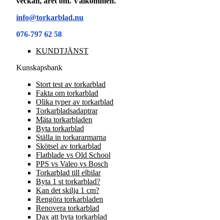
veckan, året om. Välkommen.
info@torkarblad.nu
076-797 62 58
KUNDTJÄNST
Kunskapsbank
Stort test av torkarblad
Fakta om torkarblad
Olika typer av torkarblad
Torkarbladsadaptrar
Mäta torkarbladen
Byta torkarblad
Ställa in torkararmarna
Skötsel av torkarblad
Flatblade vs Old School
PPS vs Valeo vs Bosch
Torkarblad till elbilar
Byta 1 st torkarblad?
Kan det skilja 1 cm?
Rengöra torkarbladen
Renovera torkarblad
Dax att byta torkarblad