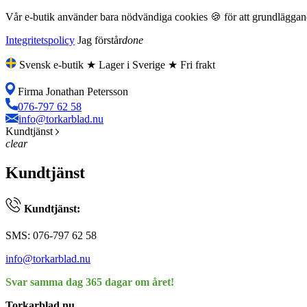
Vår e-butik använder bara nödvändiga cookies 🍪 för att grundläggande
Integritetspolicy
Jag förstår
done
Svensk e-butik ★ Lager i Sverige ★ Fri frakt
Firma Jonathan Petersson
076-797 62 58
info@torkarblad.nu
Kundtjänst
clear
Kundtjänst
Kundtjänst:
SMS: 076-797 62 58
info@torkarblad.nu
Svar samma dag 365 dagar om året!
Torkarblad.nu