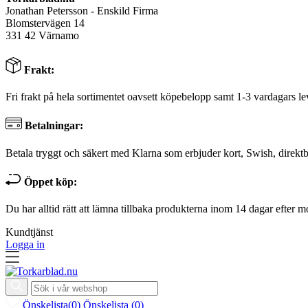
Jonathan Petersson - Enskild Firma
Blomstervägen 14
331 42 Värnamo
Frakt:
Fri frakt på hela sortimentet oavsett köpebelopp samt 1-3 vardagars le
Betalningar:
Betala tryggt och säkert med Klarna som erbjuder kort, Swish, direktb
Öppet köp:
Du har alltid rätt att lämna tillbaka produkterna inom 14 dagar efter m
Kundtjänst
Logga in
Önskelista
(
0
)
Önskelista
(
0
)