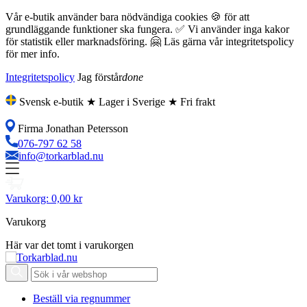
Vår e-butik använder bara nödvändiga cookies 🍪 för att
grundläggande funktioner ska fungera. ✅ Vi använder inga kakor
för statistik eller marknadsföring. 🤗 Läs gärna vår integritetspolicy
för mer info.
Integritetspolicy
Jag förstår
done
Svensk e-butik ★ Lager i Sverige ★ Fri frakt
Firma Jonathan Petersson
076-797 62 58
info@torkarblad.nu
Varukorg:
0,00 kr
Varukorg
Här var det tomt i varukorgen
Beställ via regnummer