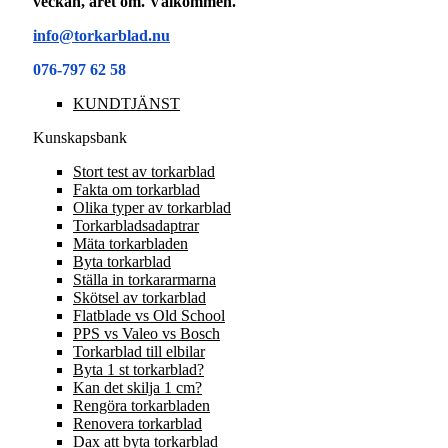
veckan, året om. Välkommen.
info@torkarblad.nu
076-797 62 58
KUNDTJÄNST
Kunskapsbank
Stort test av torkarblad
Fakta om torkarblad
Olika typer av torkarblad
Torkarbladsadaptrar
Mäta torkarbladen
Byta torkarblad
Ställa in torkararmarna
Skötsel av torkarblad
Flatblade vs Old School
PPS vs Valeo vs Bosch
Torkarblad till elbilar
Byta 1 st torkarblad?
Kan det skilja 1 cm?
Rengöra torkarbladen
Renovera torkarblad
Dax att byta torkarblad