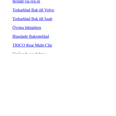
Beställ via reg.nr
Torkarblad Bak till Volvo
Torkarblad Bak till Saab
Övriga bilmärken
Blandade Bakruteblad
TRICO Rear Multi-Clip
Utgående produkter
Biltillbehör
Biltillbehör
Presentkort
Presentkort Torkarblad.nu
100,00 kr
Extraljus