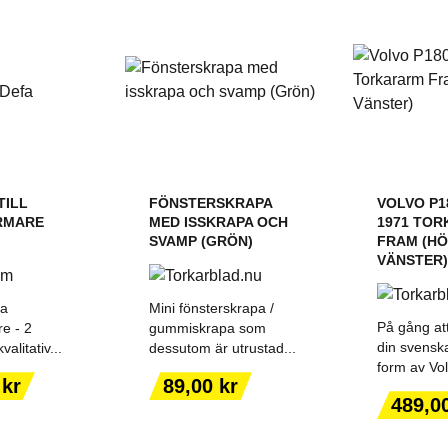
TILL
FÖNSTERSKRAPA
VOLVO P18
RMARE
MED ISSKRAPA OCH
1971 TO
SVAMP (GRÖN)
FRAM (H
VÄNSTER)
fa
Mini fönsterskrapa /
På gång at
e - 2
gummiskrapa som
din svenska
alitativ...
dessutom är utrustad...
form av Vol
ILL I
LÄGG TILL I
LÄGG
Pris
 kr
89,00 kr
ORGEN
VARUKORGEN
VARU
Pris
489,0