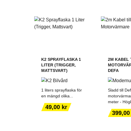
K2 SPRAYFLASKA 1
2M KABEL 
LITER (TRIGGER,
MOTORVÄ
MATTSVART)
DEFA
1 liters sprayflaska för
Sladd till De
en mängd olika...
motorvärmar
meter - Högkv
Pris
49,00 kr
LÄGG TILL I
LÄGG T
Pris
399,00
VARUKORGEN
VARUK