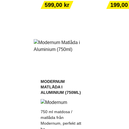
VARUKORGEN
VARUK
Pris
Pris
599,00 kr
199,00
MODERNUM
MATLÅDA I
ALUMINIUM (750ML)
750 ml matdosa /
matlåda från
Modernum, perfekt att