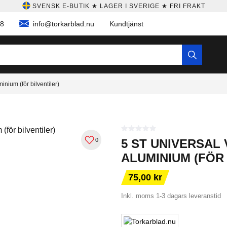
SVENSK E-BUTIK ★ LAGER I SVERIGE ★ FRI FRAKT
58
info@torkarblad.nu
Kundtjänst
inium (för bilventiler)
0
5 ST UNIVERSAL
ALUMINIUM (FÖR 
75,00 kr
Inkl. moms
1-3 dagars leveranstid