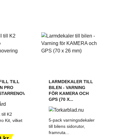
ILL TILL
LARMDEKALER TILL
N PRO
BILEN - VARNING
STARRENOVERING
FÖR KAMERA OCH
GPS (70 X...
 till K2
5-pack varningsdekaler
 Kit, vilket
till bilens sidorutor,
framruta...
 TILL I
LÄGG TILL I
0 kr