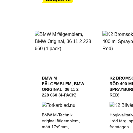
BMW M
K2 BROMS
FÄLGEMBLEM, BMW
RÖD 400 M
ORIGINAL, 36 11 2
SPRAYBUR
228 660 (4-PACK)
RED)
BMW M-Technik
Högkvalitati
original fälgemblem,
i röd färg, sp
mått 17x9mm,...
framtagen...
LÄGG TILL I
LÄGG T