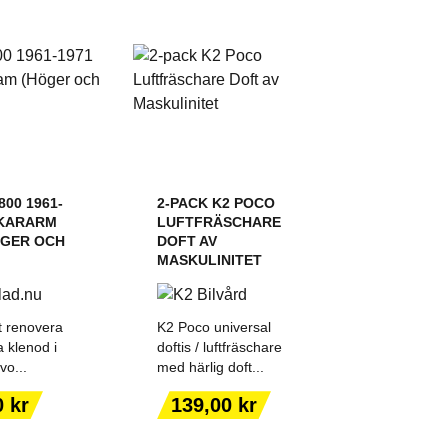
00 1961-
2-PACK K2 POCO
RKARARM
LUFTFRÄSCHARE
ÖGER OCH
DOFT AV
MASKULINITET
t renovera
K2 Poco universal
 klenod i
doftis / luftfräschare
vo...
med härlig doft...
 TILL I
LÄGG TILL I
KORGEN
VARUKORGEN
Pris
0 kr
139,00 kr