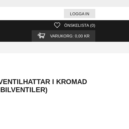
LOGGA IN
ÖNSKELISTA
(
0
)
VARUKORG:
0,00 KR
 VENTILHATTAR I KROMAD
BILVENTILER)