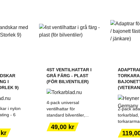
4ST VENTILHATTAR I
ADAPTRA
DSKAR
GRÅ FÄRG - PLAST
TORKARA
NG I
(FÖR BILVENTILER)
BAJONET
ORLEK 9)
(VETERANB
4-pack universal
kar i nylon
ventilhattar för
2-pack adap
ating - 6
standard bilventiler,...
torkarblad,
torkararma
Pris
49,00 kr
ILL I
LÄGG TILL I
LÄGG
Pris
 kr
119,00
ORGEN
VARUKORGEN
VARU