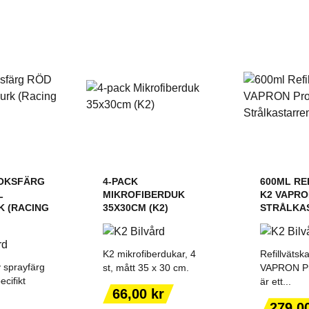
OKSFÄRG
4-PACK
600ML REF
L
MIKROFIBERDUK
K2 VAPRO
K (RACING
35X30CM (K2)
STRÅLKA
K2 mikrofiberdukar, 4
Refillvätska
v sprayfärg
st, mått 35 x 30 cm.
VAPRON Pro
ecifikt
är ett...
Pris
66,00 kr
ILL I
LÄGG TILL I
LÄGG
Pris
279,0