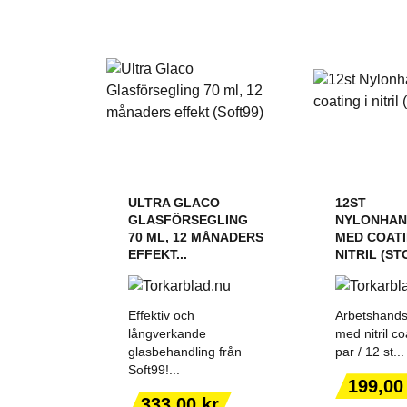
ULTRA GLACO
12ST
GLASFÖRSEGLING
NYLONHAN
70 ML, 12 MÅNADERS
MED COATI
EFFEKT...
NITRIL (ST
Effektiv och
Arbetshands
långverkande
med nitril co
glasbehandling från
par / 12 st...
Soft99!...
LÄGG TILL I
LÄGG T
Pris
199,00
VARUKORGEN
VARUK
Pris
333,00 kr