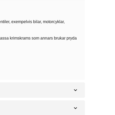
ntiler, exempelvis bilar, motorcyklar,
an massa krimskrams som annars brukar pryda
expand_more
expand_more