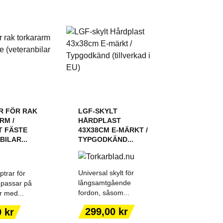
R FÖR RAK
LGF-SKYLT
RM /
HÅRDPLAST
T FÄSTE
43X38CM E-MÄRKT /
ILAR...
TYPGODKÄND...
Universal skylt för
trar för
långsamtgående
 passar på
fordon, såsom...
r med...
 TILL I
LÄGG TILL I
Pris
299,00 kr
 kr
KORGEN
VARUKORGEN