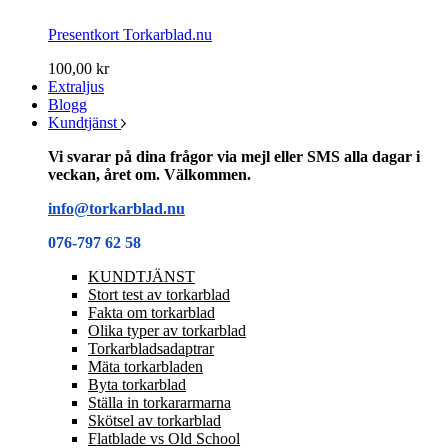
Presentkort Torkarblad.nu
100,00 kr
Extraljus
Blogg
Kundtjänst
Vi svarar på dina frågor via mejl eller SMS alla dagar i
veckan, året om. Välkommen.
info@torkarblad.nu
076-797 62 58
KUNDTJÄNST
Stort test av torkarblad
Fakta om torkarblad
Olika typer av torkarblad
Torkarbladsadaptrar
Mäta torkarbladen
Byta torkarblad
Ställa in torkararmarna
Skötsel av torkarblad
Flatblade vs Old School