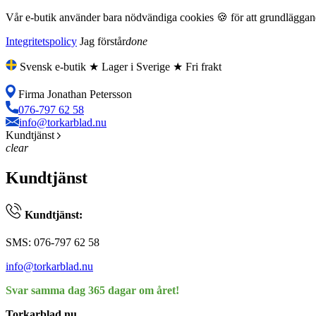
Vår e-butik använder bara nödvändiga cookies 🍪 för att grundläggande
Integritetspolicy
Jag förstår
done
Svensk e-butik ★ Lager i Sverige ★ Fri frakt
Firma Jonathan Petersson
076-797 62 58
info@torkarblad.nu
Kundtjänst
clear
Kundtjänst
Kundtjänst:
SMS: 076-797 62 58
info@torkarblad.nu
Svar samma dag 365 dagar om året!
Torkarblad.nu