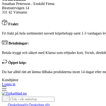
Jonathan Petersson - Enskild Firma
Blomstervägen 14
331 42 Värnamo
Frakt:
Fri frakt på hela sortimentet oavsett köpebelopp samt 1-3 vardagars le
Betalningar:
Betala tryggt och säkert med Klarna som erbjuder kort, Swish, direktb
Öppet köp:
Du har alltid rätt att lämna tillbaka produkterna inom 14 dagar efter m
Kundtjänst
Logga in
Önskelista
(
0
)
Önskelista
(
0
)