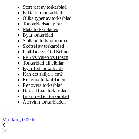
Stort test av torkarblad
Fakta om torkarblad
Olika typer av torkarblad
Torkarbladsadaptrar
Mäta torkarbladen
Byta torkarblad
Ställa in torkararmarna
Skötsel av torkarblad
Flatblade vs Old School
PPS vs Valeo vs Bosch
Torkarblad till elbilar
Byta 1 st torkarblad?
Kan det skilja 1 cm?
Rengöra torkarbladen
Renovera torkarblad
Dax att byta torkarblad
Bilar med ett torkarblad
Återvinn torkarbladen
Varukorg
0,00 kr