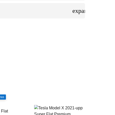
expand_more
ras