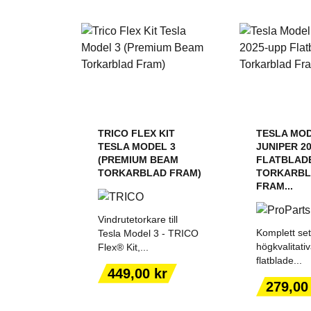
TRICO FLEX KIT
TESLA MOD
TESLA MODEL 3
JUNIPER 2
(PREMIUM BEAM
FLATBLAD
TORKARBLAD FRAM)
TORKARB
FRAM...
Vindrutetorkare till
Komplett se
Tesla Model 3 - TRICO
högkvalitati
Flex® Kit,...
flatblade...
Pris
449,00 kr
LÄGG TILL I
LÄGG T
Pris
279,00
VARUKORGEN
VARUK