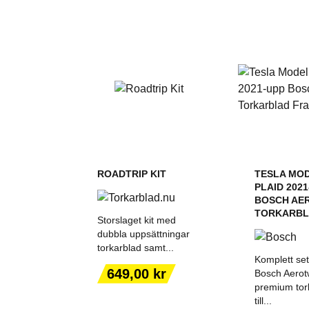
ROADTRIP KIT
TESLA MOD
PLAID 202
BOSCH AE
TORKARBL
Storslaget kit med
dubbla uppsättningar
torkarblad samt...
Komplett se
Pris
649,00 kr
Bosch Aerot
premium tor
till...
FYLL I BILMODELL
LÄGG T