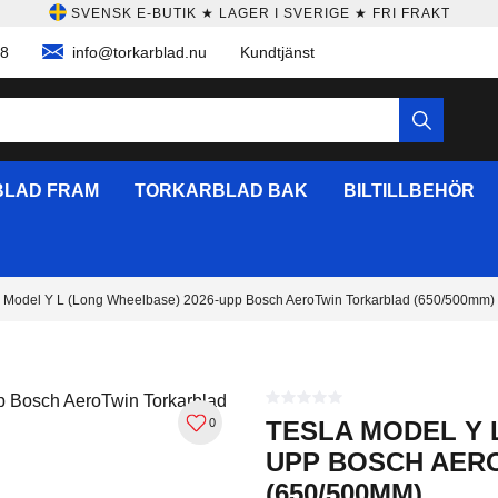
SVENSK E-BUTIK ★ LAGER I SVERIGE ★ FRI FRAKT
58
info@torkarblad.nu
Kundtjänst
LAD FRAM
TORKARBLAD BAK
BILTILLBEHÖR
a Model Y L (Long Wheelbase) 2026-upp Bosch AeroTwin Torkarblad (650/500mm)
0
TESLA MODEL Y 
UPP BOSCH AER
(650/500MM)