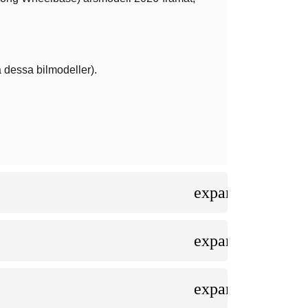
 dessa bilmodeller).
expand_more
expand_more
expand_more