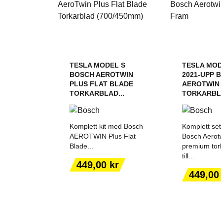
TESLA MODEL S
TESLA MOD
BOSCH AEROTWIN
2021-UPP 
PLUS FLAT BLADE
AEROTWIN
TORKARBLAD...
TORKARBL
Komplett kit med Bosch
Komplett se
AEROTWIN Plus Flat
Bosch Aerot
Blade...
premium tor
till...
Pris
449,00 kr
LÄGG TILL I
LÄGG T
Pris
449,00
VARUKORGEN
VARUK