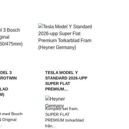
DEL 3
TESLA MODEL Y
EROTWIN
STANDARD 2026-UPP
SUPER FLAT
LAD
PREMIUM...
M)
Komplett set fram,
it med Bosch
SUPER FLAT
Original
PREMIUM torkarblad
.
från...
 TILL I
LÄGG TILL I