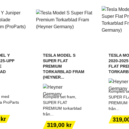
EL Y
TESLA MODEL S
TESLA MO
025-UPP
SUPER FLAT
2020-202
E
PREMIUM
FLAT PRE
LAD
TORKARBLAD FRAM
TORKARBL
(HEYNER...
Komplett se
t med
Komplett set fram,
SUPER FL
va ProParts
SUPER FLAT
PREMIUM t
PREMIUM torkarblad
från...
från...
ILL I
LÄGG TILL I
LÄGG
Pris
 kr
319,0
ORGEN
VARUKORGEN
VARU
Pris
319,00 kr