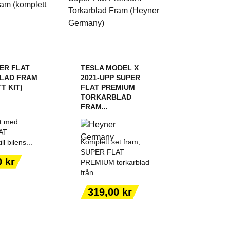
ER FLAT
TESLA MODEL X
LAD FRAM
2021-UPP SUPER
T KIT)
FLAT PREMIUM
TORKARBLAD
FRAM...
it med
AT
Komplett set fram,
ll bilens...
SUPER FLAT
0 kr
PREMIUM torkarblad
från...
BILMODELL
LÄGG TILL I
UKTSIDAN
VARUKORGEN
Pris
319,00 kr