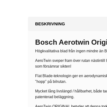
BESKRIVNING
Bosch Aerotwin Origi
Högkvalitativa blad från ingen mindre än Bos
AeroTwin sveper fram över rutan nästintill 
som försämrar sikten!
Flat Blade-teknologin ger en aerodynamisk p
"hopp" på bilrutan.
Mycket lång livslängd / hållbarhet, både t
patenterad beläggning.
AeroTwin ORIGINAL betyder att denna torka