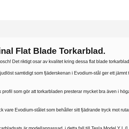
nal Flat Blade Torkarblad.
ch! Det riktigt osar av kvalitet kring dessa flat blade torkarbla
ljudlöst samtidigt som fjäderskenan i Evodium-stål ger ett jämnt t
rofil som gör att torkarbladen presterar mycket bra även i höga 
ack vare Evodium-stålet som behåller sitt fjädrande tryck mot ru
rbladsats är modellanpassad, i detta fall till Tesla Model Y L