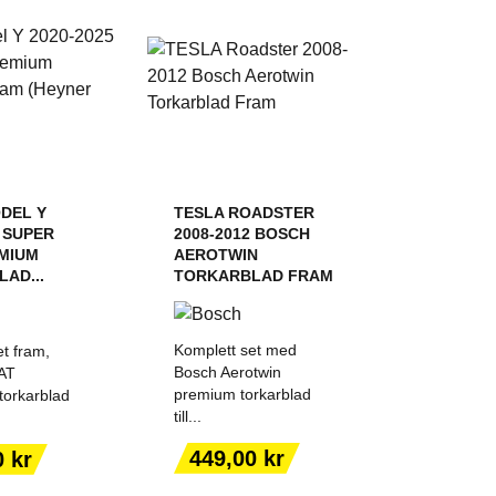
DEL Y
TESLA ROADSTER
5 SUPER
2008-2012 BOSCH
MIUM
AEROTWIN
AD...
TORKARBLAD FRAM
Komplett set med
t fram,
Bosch Aerotwin
AT
premium torkarblad
orkarblad
till...
 TILL I
LÄGG TILL I
Pris
449,00 kr
0 kr
KORGEN
VARUKORGEN