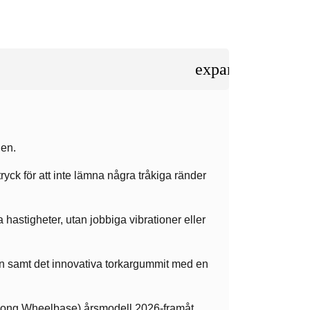
expand_less
den.
ryck för att inte lämna några tråkiga ränder
hastigheter, utan jobbiga vibrationer eller
tan samt det innovativa torkargummit med en
 (Long Wheelbase) årsmodell 2026-framåt,