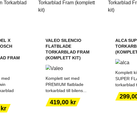
EL X
VALEO SILENCIO
ALCA SUP
BOSCH
FLATBLADE
TORKARB
TORKARBLAD FRAM
(KOMPLET
AD FRAM
(KOMPLETT KIT)
Komplett k
t med
Komplett set med
SUPER FL
win
PREMIUM flatblade
torkarblad ti
karblad
torkarblad till bilens...
Pris
299,0
Pris
419,00 kr
ILL I
FYLL I BILMODELL
FYLL I 
 kr
ORGEN
PÅ PRODUKTSIDAN
PÅ PROD