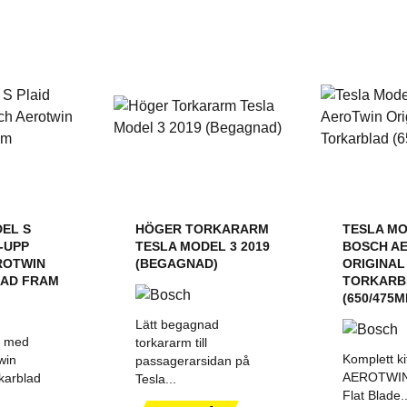
EL S
HÖGER TORKARARM
TESLA MO
1-UPP
TESLA MODEL 3 2019
BOSCH A
ROTWIN
(BEGAGNAD)
ORIGINAL
AD FRAM
TORKARB
(650/475M
Lätt begagnad
t med
torkararm till
Komplett k
win
passagerarsidan på
AEROTWIN 
karblad
Tesla...
Flat Blade..
ILL I
LÄGG TILL I
LÄGG