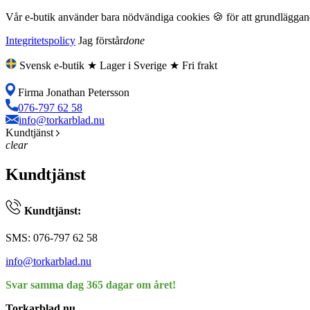
Vår e-butik använder bara nödvändiga cookies 🍪 för att grundläggande
Integritetspolicy
Jag förstår
done
Svensk e-butik ★ Lager i Sverige ★ Fri frakt
Firma Jonathan Petersson
076-797 62 58
info@torkarblad.nu
Kundtjänst
clear
Kundtjänst
Kundtjänst:
SMS: 076-797 62 58
info@torkarblad.nu
Svar samma dag 365 dagar om året!
Torkarblad.nu