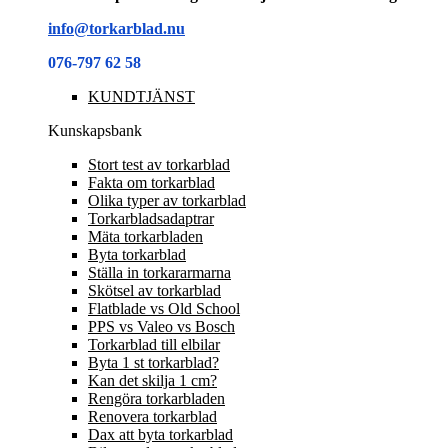
info@torkarblad.nu
076-797 62 58
KUNDTJÄNST
Kunskapsbank
Stort test av torkarblad
Fakta om torkarblad
Olika typer av torkarblad
Torkarbladsadaptrar
Mäta torkarbladen
Byta torkarblad
Ställa in torkararmarna
Skötsel av torkarblad
Flatblade vs Old School
PPS vs Valeo vs Bosch
Torkarblad till elbilar
Byta 1 st torkarblad?
Kan det skilja 1 cm?
Rengöra torkarbladen
Renovera torkarblad
Dax att byta torkarblad