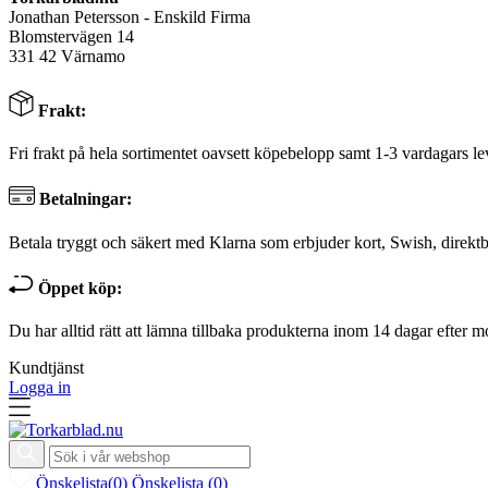
Jonathan Petersson - Enskild Firma
Blomstervägen 14
331 42 Värnamo
Frakt:
Fri frakt på hela sortimentet oavsett köpebelopp samt 1-3 vardagars le
Betalningar:
Betala tryggt och säkert med Klarna som erbjuder kort, Swish, direktb
Öppet köp:
Du har alltid rätt att lämna tillbaka produkterna inom 14 dagar efter m
Kundtjänst
Logga in
Önskelista
(
0
)
Önskelista
(
0
)