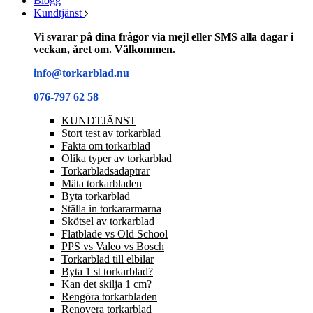
Blogg
Kundtjänst
Vi svarar på dina frågor via mejl eller SMS alla dagar i
veckan, året om. Välkommen.
info@torkarblad.nu
076-797 62 58
KUNDTJÄNST
Stort test av torkarblad
Fakta om torkarblad
Olika typer av torkarblad
Torkarbladsadaptrar
Mäta torkarbladen
Byta torkarblad
Ställa in torkararmarna
Skötsel av torkarblad
Flatblade vs Old School
PPS vs Valeo vs Bosch
Torkarblad till elbilar
Byta 1 st torkarblad?
Kan det skilja 1 cm?
Rengöra torkarbladen
Renovera torkarblad