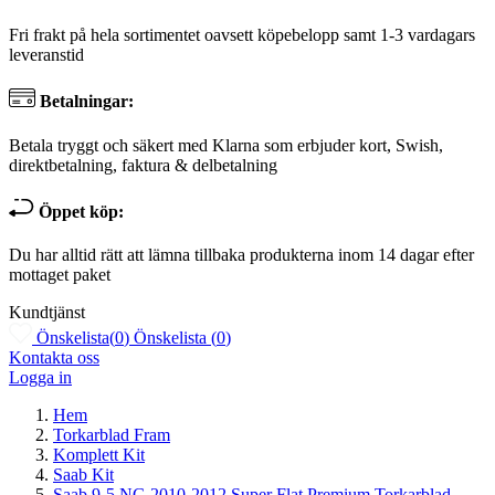
Fri frakt på hela sortimentet oavsett köpebelopp samt 1-3 vardagars
leveranstid
Betalningar:
Betala tryggt och säkert med Klarna som erbjuder kort, Swish,
direktbetalning, faktura & delbetalning
Öppet köp:
Du har alltid rätt att lämna tillbaka produkterna inom 14 dagar efter
mottaget paket
Kundtjänst
Önskelista
(
0
)
Önskelista
(
0
)
Kontakta oss
Logga in
Hem
Torkarblad Fram
Komplett Kit
Saab Kit
Saab 9-5 NG 2010-2012 Super Flat Premium Torkarblad