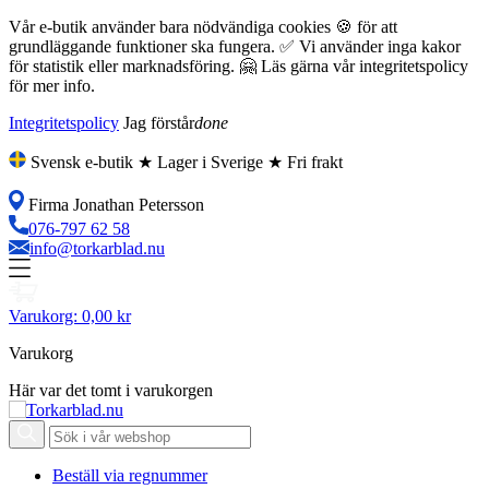
Vår e-butik använder bara nödvändiga cookies 🍪 för att
grundläggande funktioner ska fungera. ✅ Vi använder inga kakor
för statistik eller marknadsföring. 🤗 Läs gärna vår integritetspolicy
för mer info.
Integritetspolicy
Jag förstår
done
Svensk e-butik ★ Lager i Sverige ★ Fri frakt
Firma Jonathan Petersson
076-797 62 58
info@torkarblad.nu
Varukorg:
0,00 kr
Varukorg
Här var det tomt i varukorgen
Beställ via regnummer