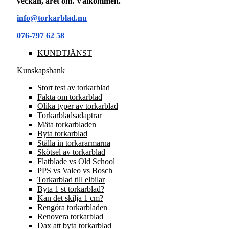
veckan, året om. Välkommen.
info@torkarblad.nu
076-797 62 58
KUNDTJÄNST
Kunskapsbank
Stort test av torkarblad
Fakta om torkarblad
Olika typer av torkarblad
Torkarbladsadaptrar
Mäta torkarbladen
Byta torkarblad
Ställa in torkararmarna
Skötsel av torkarblad
Flatblade vs Old School
PPS vs Valeo vs Bosch
Torkarblad till elbilar
Byta 1 st torkarblad?
Kan det skilja 1 cm?
Rengöra torkarbladen
Renovera torkarblad
Dax att byta torkarblad