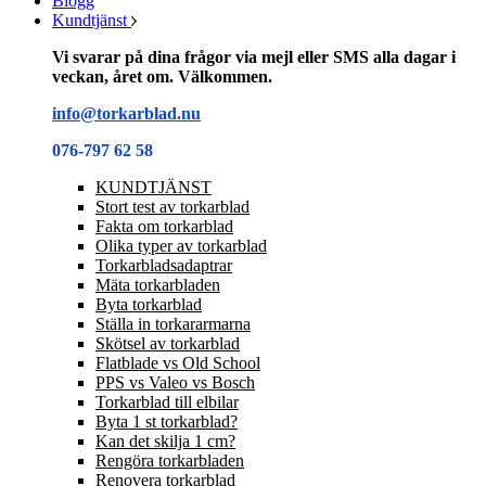
Blogg
Kundtjänst
Vi svarar på dina frågor via mejl eller SMS alla dagar i
veckan, året om. Välkommen.
info@torkarblad.nu
076-797 62 58
KUNDTJÄNST
Stort test av torkarblad
Fakta om torkarblad
Olika typer av torkarblad
Torkarbladsadaptrar
Mäta torkarbladen
Byta torkarblad
Ställa in torkararmarna
Skötsel av torkarblad
Flatblade vs Old School
PPS vs Valeo vs Bosch
Torkarblad till elbilar
Byta 1 st torkarblad?
Kan det skilja 1 cm?
Rengöra torkarbladen
Renovera torkarblad