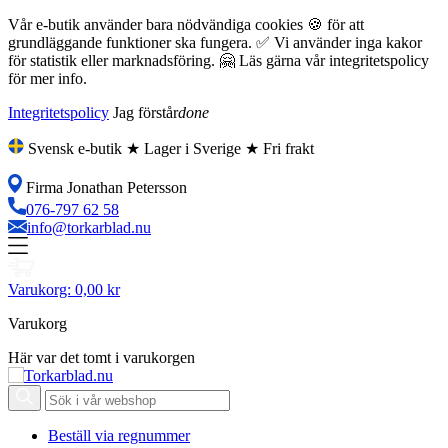
Vår e-butik använder bara nödvändiga cookies 🍪 för att
grundläggande funktioner ska fungera. ✅ Vi använder inga kakor
för statistik eller marknadsföring. 🤗 Läs gärna vår integritetspolicy
för mer info.
Integritetspolicy
Jag förstår
done
Svensk e-butik ★ Lager i Sverige ★ Fri frakt
Firma Jonathan Petersson
076-797 62 58
info@torkarblad.nu
Varukorg:
0,00 kr
Varukorg
Här var det tomt i varukorgen
Beställ via regnummer