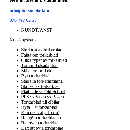
veckan, året om. Välkommen.
info@torkarblad.nu
076-797 62 58
KUNDTJÄNST
Kunskapsbank
Stort test av torkarblad
Fakta om torkarblad
Olika typer av torkarblad
Torkarbladsadaptrar
Mäta torkarbladen
Byta torkarblad
Ställa in torkararmarna
Skötsel av torkarblad
Flatblade vs Old School
PPS vs Valeo vs Bosch
Torkarblad till elbilar
Byta 1 st torkarblad?
Kan det skilja 1 cm?
Rengöra torkarbladen
Renovera torkarblad
Dax att byta torkarblad