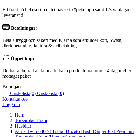
Fri frakt på hela sortimentet oavsett köpebelopp samt 1-3 vardagars
leveranstid
Betalningar:
Betala tryggt och säkert med Klarna som erbjuder kort, Swish,
direktbetalning, faktura & delbetalning
Öppet köp:
Du har alltid rätt att lämna tillbaka produkterna inom 14 dagar efter
mottaget paket
Kundtjänst
Önskelista
(
0
)
Önskelista
(
0
)
Kontakta oss
Logga in
Hem
Torkarblad Fram
Husbilar
Adria Twin 640 SLB Fiat Ducato Husbil Super Flat Premium
Torkarblad Fram (Heyner Germany)