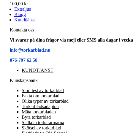
100,00 kr
Extraljus
Blogg
Kundtjänst
Kontakta oss
Vi svarar på dina frågor via mejl eller SMS alla dagar i vec
info@torkarblad.nu
076-797 62 58
KUNDTJÄNST
Kunskapsbank
Stort test av torkarblad
Fakta om torkarblad
Olika typer av torkarblad
Torkarbladsadaptrar
Mäta torkarbladen
Byta torkarblad
Ställa in torkararmarna
Skötsel av torkarblad