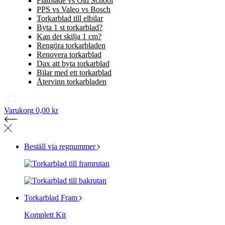
Flatblade vs Old School
PPS vs Valeo vs Bosch
Torkarblad till elbilar
Byta 1 st torkarblad?
Kan det skilja 1 cm?
Rengöra torkarbladen
Renovera torkarblad
Dax att byta torkarblad
Bilar med ett torkarblad
Återvinn torkarbladen
Varukorg
0,00 kr
Beställ via regnummer
Torkarblad Fram
Komplett Kit