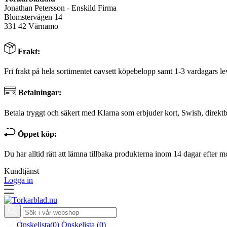
Jonathan Petersson - Enskild Firma
Blomstervägen 14
331 42 Värnamo
Frakt:
Fri frakt på hela sortimentet oavsett köpebelopp samt 1-3 vardagars le
Betalningar:
Betala tryggt och säkert med Klarna som erbjuder kort, Swish, direktb
Öppet köp:
Du har alltid rätt att lämna tillbaka produkterna inom 14 dagar efter m
Kundtjänst
Logga in
Önskelista
(
0
)
Önskelista
(
0
)