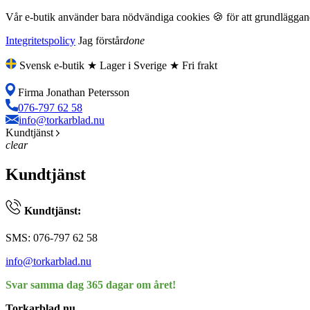
Vår e-butik använder bara nödvändiga cookies 🍪 för att grundläggande
Integritetspolicy
Jag förstår
done
Svensk e-butik ★ Lager i Sverige ★ Fri frakt
Firma Jonathan Petersson
076-797 62 58
info@torkarblad.nu
Kundtjänst
clear
Kundtjänst
Kundtjänst:
SMS: 076-797 62 58
info@torkarblad.nu
Svar samma dag 365 dagar om året!
Torkarblad.nu