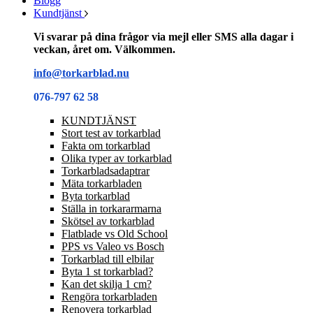
Blogg
Kundtjänst
Vi svarar på dina frågor via mejl eller SMS alla dagar i
veckan, året om. Välkommen.
info@torkarblad.nu
076-797 62 58
KUNDTJÄNST
Stort test av torkarblad
Fakta om torkarblad
Olika typer av torkarblad
Torkarbladsadaptrar
Mäta torkarbladen
Byta torkarblad
Ställa in torkararmarna
Skötsel av torkarblad
Flatblade vs Old School
PPS vs Valeo vs Bosch
Torkarblad till elbilar
Byta 1 st torkarblad?
Kan det skilja 1 cm?
Rengöra torkarbladen
Renovera torkarblad