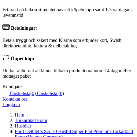
Fri frakt på hela sortimentet oavsett köpebelopp samt 1-3 vardagars
leveranstid
Betalningar:
Betala tryggt och säkert med Klarna som erbjuder kort, Swish,
direktbetalning, faktura & delbetalning
Öppet köp:
Du har alltid rätt att lämna tillbaka produkterna inom 14 dagar efter
mottaget paket
Kundtjänst
Önskelista
(
0
)
Önskelista
(
0
)
Kontakta oss
Logga in
Hem
Torkarblad Fram
Husbilar
Ford Dethleffs SA-70 Husbil Super Flat Premium Torkarblad
Fram (Heyner Germany)