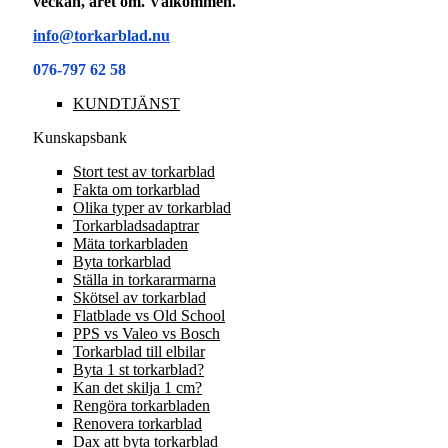
veckan, året om. Välkommen.
info@torkarblad.nu
076-797 62 58
KUNDTJÄNST
Kunskapsbank
Stort test av torkarblad
Fakta om torkarblad
Olika typer av torkarblad
Torkarbladsadaptrar
Mäta torkarbladen
Byta torkarblad
Ställa in torkararmarna
Skötsel av torkarblad
Flatblade vs Old School
PPS vs Valeo vs Bosch
Torkarblad till elbilar
Byta 1 st torkarblad?
Kan det skilja 1 cm?
Rengöra torkarbladen
Renovera torkarblad
Dax att byta torkarblad