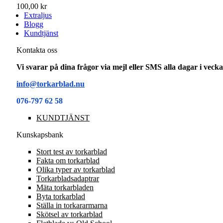
100,00 kr
Extraljus
Blogg
Kundtjänst
Kontakta oss
Vi svarar på dina frågor via mejl eller SMS alla dagar i vec
info@torkarblad.nu
076-797 62 58
KUNDTJÄNST
Kunskapsbank
Stort test av torkarblad
Fakta om torkarblad
Olika typer av torkarblad
Torkarbladsadaptrar
Mäta torkarbladen
Byta torkarblad
Ställa in torkararmarna
Skötsel av torkarblad