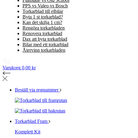
Flatblade vs Old School
PPS vs Valeo vs Bosch
Torkarblad till elbilar
Byta 1 st torkarblad?
Kan det skilja 1 cm?
Rengöra torkarbladen
Renovera torkarblad
Dax att byta torkarblad
Bilar med ett torkarblad
Återvinn torkarbladen
Varukorg
0,00 kr
Beställ via regnummer
Torkarblad Fram
Komplett Kit