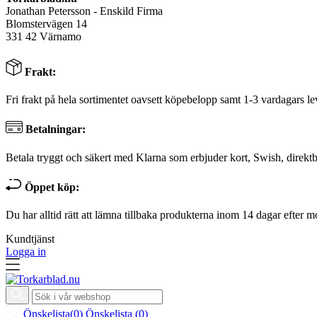
Jonathan Petersson - Enskild Firma
Blomstervägen 14
331 42 Värnamo
Frakt:
Fri frakt på hela sortimentet oavsett köpebelopp samt 1-3 vardagars le
Betalningar:
Betala tryggt och säkert med Klarna som erbjuder kort, Swish, direktb
Öppet köp:
Du har alltid rätt att lämna tillbaka produkterna inom 14 dagar efter m
Kundtjänst
Logga in
Önskelista
(
0
)
Önskelista
(
0
)