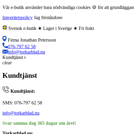
Vår e-butik använder bara nödvändiga cookies 🍪 för att grundläggande
Integritetspolicy
Jag förstår
done
Svensk e-butik ★ Lager i Sverige ★ Fri frakt
Firma Jonathan Petersson
076-797 62 58
info@torkarblad.nu
Kundtjänst
clear
Kundtjänst
Kundtjänst:
SMS: 076-797 62 58
info@torkarblad.nu
Svar samma dag 365 dagar om året!
Torkarblad.nu