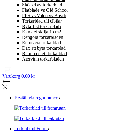
Skötsel av torkarblad
Flatblade vs Old School
PPS vs Valeo vs Bosch
Torkarblad till elbilar
Byta 1 st torkarblad?
Kan det skilja 1 cm?
Rengöra torkarbladen
Renovera torkarblad
Dax att byta torkarblad
Bilar med ett torkarblad
Återvinn torkarbladen
Varukorg
0,00 kr
Beställ via regnummer
Torkarblad Fram