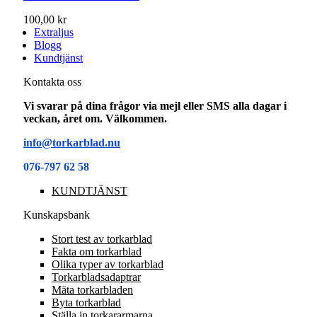
100,00 kr
Extraljus
Blogg
Kundtjänst
Kontakta oss
Vi svarar på dina frågor via mejl eller SMS alla dagar i
veckan, året om. Välkommen.
info@torkarblad.nu
076-797 62 58
KUNDTJÄNST
Kunskapsbank
Stort test av torkarblad
Fakta om torkarblad
Olika typer av torkarblad
Torkarbladsadaptrar
Mäta torkarbladen
Byta torkarblad
Ställa in torkararmarna