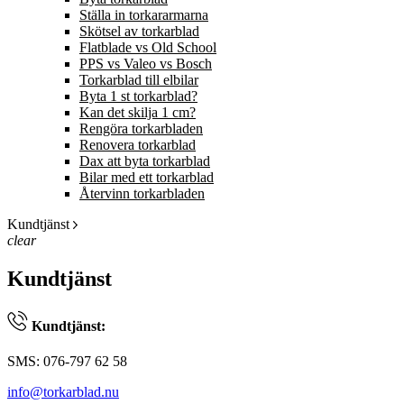
Ställa in torkararmarna
Skötsel av torkarblad
Flatblade vs Old School
PPS vs Valeo vs Bosch
Torkarblad till elbilar
Byta 1 st torkarblad?
Kan det skilja 1 cm?
Rengöra torkarbladen
Renovera torkarblad
Dax att byta torkarblad
Bilar med ett torkarblad
Återvinn torkarbladen
Kundtjänst
clear
Kundtjänst
Kundtjänst:
SMS: 076-797 62 58
info@torkarblad.nu