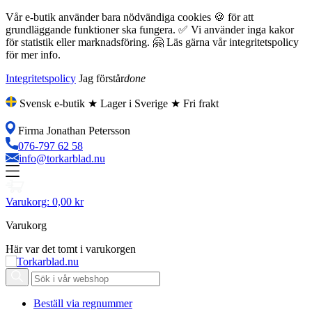
Vår e-butik använder bara nödvändiga cookies 🍪 för att
grundläggande funktioner ska fungera. ✅ Vi använder inga kakor
för statistik eller marknadsföring. 🤗 Läs gärna vår integritetspolicy
för mer info.
Integritetspolicy
Jag förstår
done
Svensk e-butik ★ Lager i Sverige ★ Fri frakt
Firma Jonathan Petersson
076-797 62 58
info@torkarblad.nu
Varukorg:
0,00 kr
Varukorg
Här var det tomt i varukorgen
Beställ via regnummer