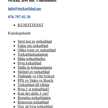
veckan, året om. Välkommen.
info@torkarblad.nu
076-797 62 58
KUNDTJÄNST
Kunskapsbank
Stort test av torkarblad
Fakta om torkarblad
Olika typer av torkarblad
Torkarbladsadaptrar
Mäta torkarbladen
Byta torkarblad
Ställa in torkararmarna
Skötsel av torkarblad
Flatblade vs Old School
PPS vs Valeo vs Bosch
Torkarblad till elbilar
Byta 1 st torkarblad?
Kan det skilja 1 cm?
Rengöra torkarbladen
Renovera torkarblad
Dax att byta torkarblad