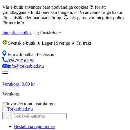
Vår e-butik använder bara nödvändiga cookies 🍪 för att
grundläggande funktioner ska fungera. ✅ Vi använder inga kakor
för statistik eller marknadsföring. 🤗 Läs gärna vår integritetspolicy
för mer info.
Integritetspolicy
Jag förstår
done
Svensk e-butik ★ Lager i Sverige ★ Fri frakt
Firma Jonathan Petersson
076-797 62 58
info@torkarblad.nu
Varukorg:
0,00 kr
Varukorg
Här var det tomt i varukorgen
Beställ via regnummer