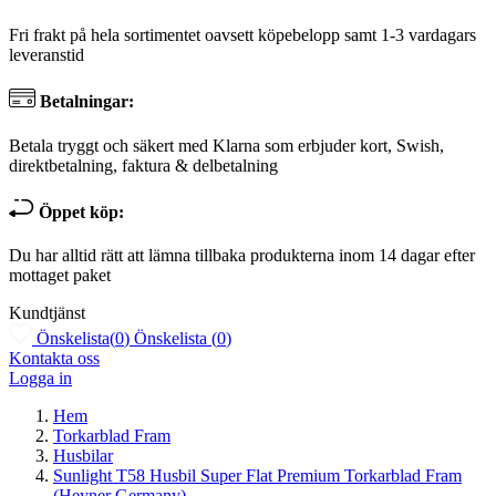
Fri frakt på hela sortimentet oavsett köpebelopp samt 1-3 vardagars
leveranstid
Betalningar:
Betala tryggt och säkert med Klarna som erbjuder kort, Swish,
direktbetalning, faktura & delbetalning
Öppet köp:
Du har alltid rätt att lämna tillbaka produkterna inom 14 dagar efter
mottaget paket
Kundtjänst
Önskelista
(
0
)
Önskelista
(
0
)
Kontakta oss
Logga in
Hem
Torkarblad Fram
Husbilar
Sunlight T58 Husbil Super Flat Premium Torkarblad Fram
(Heyner Germany)