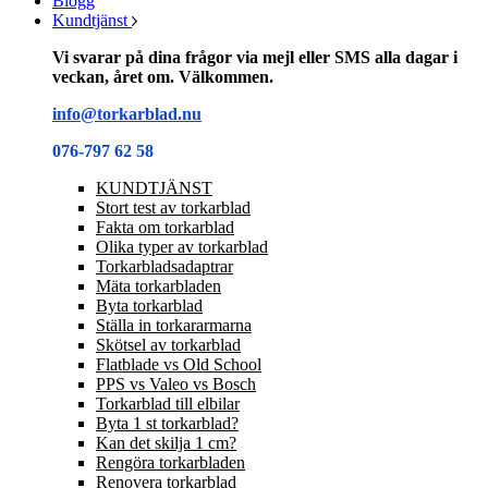
Blogg
Kundtjänst
Vi svarar på dina frågor via mejl eller SMS alla dagar i
veckan, året om. Välkommen.
info@torkarblad.nu
076-797 62 58
KUNDTJÄNST
Stort test av torkarblad
Fakta om torkarblad
Olika typer av torkarblad
Torkarbladsadaptrar
Mäta torkarbladen
Byta torkarblad
Ställa in torkararmarna
Skötsel av torkarblad
Flatblade vs Old School
PPS vs Valeo vs Bosch
Torkarblad till elbilar
Byta 1 st torkarblad?
Kan det skilja 1 cm?
Rengöra torkarbladen
Renovera torkarblad