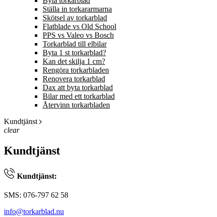
Byta torkarblad
Ställa in torkararmarna
Skötsel av torkarblad
Flatblade vs Old School
PPS vs Valeo vs Bosch
Torkarblad till elbilar
Byta 1 st torkarblad?
Kan det skilja 1 cm?
Rengöra torkarbladen
Renovera torkarblad
Dax att byta torkarblad
Bilar med ett torkarblad
Återvinn torkarbladen
Kundtjänst
clear
Kundtjänst
Kundtjänst:
SMS: 076-797 62 58
info@torkarblad.nu