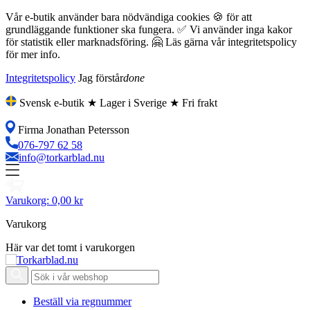
Vår e-butik använder bara nödvändiga cookies 🍪 för att
grundläggande funktioner ska fungera. ✅ Vi använder inga kakor
för statistik eller marknadsföring. 🤗 Läs gärna vår integritetspolicy
för mer info.
Integritetspolicy
Jag förstår
done
Svensk e-butik ★ Lager i Sverige ★ Fri frakt
Firma Jonathan Petersson
076-797 62 58
info@torkarblad.nu
Varukorg:
0,00 kr
Varukorg
Här var det tomt i varukorgen
Beställ via regnummer