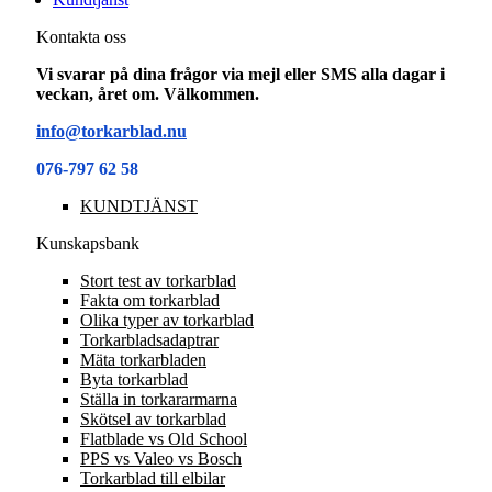
Kontakta oss
Vi svarar på dina frågor via mejl eller SMS alla dagar i
veckan, året om. Välkommen.
info@torkarblad.nu
076-797 62 58
KUNDTJÄNST
Kunskapsbank
Stort test av torkarblad
Fakta om torkarblad
Olika typer av torkarblad
Torkarbladsadaptrar
Mäta torkarbladen
Byta torkarblad
Ställa in torkararmarna
Skötsel av torkarblad
Flatblade vs Old School
PPS vs Valeo vs Bosch
Torkarblad till elbilar