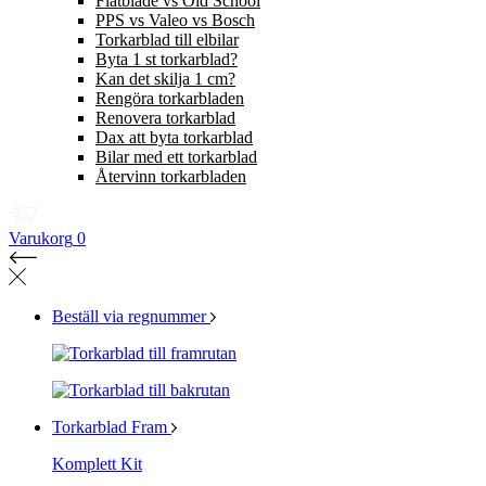
Flatblade vs Old School
PPS vs Valeo vs Bosch
Torkarblad till elbilar
Byta 1 st torkarblad?
Kan det skilja 1 cm?
Rengöra torkarbladen
Renovera torkarblad
Dax att byta torkarblad
Bilar med ett torkarblad
Återvinn torkarbladen
Varukorg
0
Beställ via regnummer
Torkarblad Fram
Komplett Kit