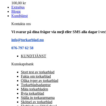
100,00 kr
Extraljus
Blogg
Kundtjänst
Kontakta oss
Vi svarar på dina frågor via mejl eller SMS alla dagar i v
info@torkarblad.nu
076-797 62 58
KUNDTJÄNST
Kunskapsbank
Stort test av torkarblad
Fakta om torkarblad
Olika typer av torkarblad
Torkarbladsadaptrar
Mäta torkarbladen
Byta torkarblad
Ställa in torkararmarna
Skötsel av torkarblad