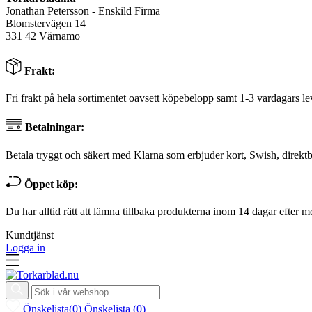
Jonathan Petersson - Enskild Firma
Blomstervägen 14
331 42 Värnamo
Frakt:
Fri frakt på hela sortimentet oavsett köpebelopp samt 1-3 vardagars le
Betalningar:
Betala tryggt och säkert med Klarna som erbjuder kort, Swish, direktb
Öppet köp:
Du har alltid rätt att lämna tillbaka produkterna inom 14 dagar efter m
Kundtjänst
Logga in
Önskelista
(
0
)
Önskelista
(
0
)