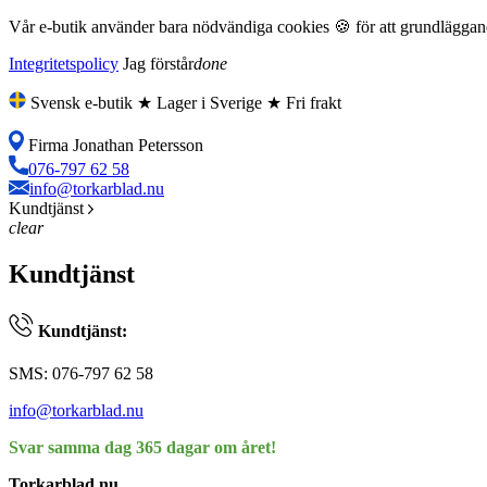
Vår e-butik använder bara nödvändiga cookies 🍪 för att grundläggande
Integritetspolicy
Jag förstår
done
Svensk e-butik ★ Lager i Sverige ★ Fri frakt
Firma Jonathan Petersson
076-797 62 58
info@torkarblad.nu
Kundtjänst
clear
Kundtjänst
Kundtjänst:
SMS: 076-797 62 58
info@torkarblad.nu
Svar samma dag 365 dagar om året!
Torkarblad.nu