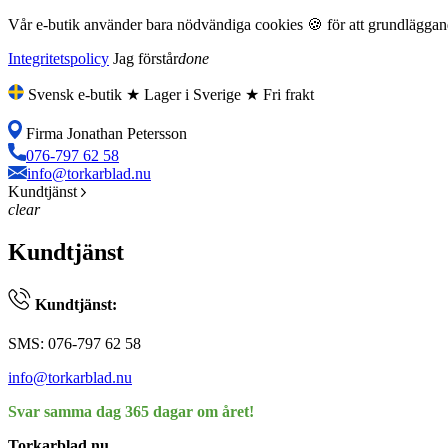
Vår e-butik använder bara nödvändiga cookies 🍪 för att grundläggande
Integritetspolicy
Jag förstår
done
Svensk e-butik ★ Lager i Sverige ★ Fri frakt
Firma Jonathan Petersson
076-797 62 58
info@torkarblad.nu
Kundtjänst
clear
Kundtjänst
Kundtjänst:
SMS: 076-797 62 58
info@torkarblad.nu
Svar samma dag 365 dagar om året!
Torkarblad.nu