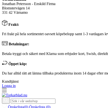
Jonathan Petersson - Enskild Firma
Blomstervägen 14
331 42 Värnamo
Frakt:
Fri frakt på hela sortimentet oavsett köpebelopp samt 1-3 vardagars le
Betalningar:
Betala tryggt och säkert med Klarna som erbjuder kort, Swish, direktb
Öppet köp:
Du har alltid rätt att lämna tillbaka produkterna inom 14 dagar efter m
Kundtjänst
Logga in
Önskelista
(
0
)
Önskelista
(
0
)