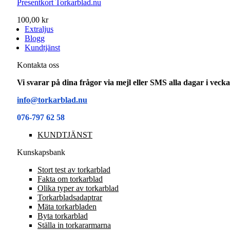
Presentkort Torkarblad.nu
100,00 kr
Extraljus
Blogg
Kundtjänst
Kontakta oss
Vi svarar på dina frågor via mejl eller SMS alla dagar i vec
info@torkarblad.nu
076-797 62 58
KUNDTJÄNST
Kunskapsbank
Stort test av torkarblad
Fakta om torkarblad
Olika typer av torkarblad
Torkarbladsadaptrar
Mäta torkarbladen
Byta torkarblad
Ställa in torkararmarna