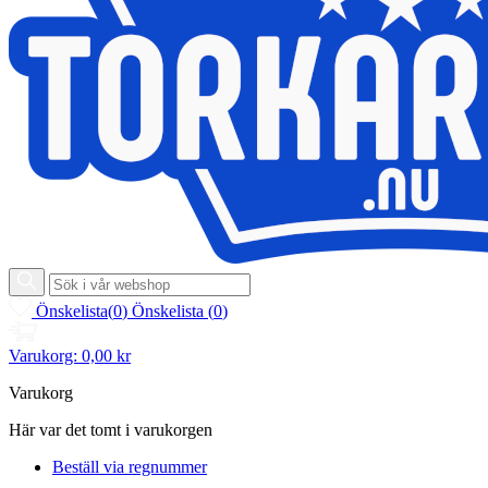
Önskelista
(
0
)
Önskelista
(
0
)
Varukorg:
0,00 kr
Varukorg
Här var det tomt i varukorgen
Beställ via regnummer