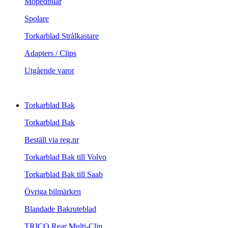
Mopedbilar
Spolare
Torkarblad Strålkastare
Adapters / Clips
Utgående varor
Torkarblad Bak
Torkarblad Bak
Beställ via reg.nr
Torkarblad Bak till Volvo
Torkarblad Bak till Saab
Övriga bilmärken
Blandade Bakruteblad
TRICO Rear Multi-Clip