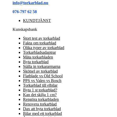
info@torkarblad.nu
076-797 62 58
KUNDTJÄNST
Kunskapsbank
Stort test av torkarblad
Fakta om torkarblad
Olika typer av torkarblad
Torkarbladsadaptrar
Mäta torkarbladen
Byta torkarblad
Ställa in torkararmarna
Skötsel av torkarblad
Flatblade vs Old School
PPS vs Valeo vs Bosch
Torkarblad till elbilar
Byta 1 st torkarblad?
Kan det skilja 1 cm?
Rengöra torkarbladen
Renovera torkarblad
Dax att byta torkarblad
Bilar med ett torkarblad