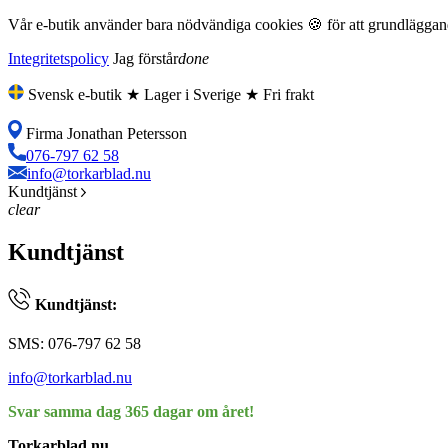
Vår e-butik använder bara nödvändiga cookies 🍪 för att grundläggande
Integritetspolicy
Jag förstår
done
Svensk e-butik ★ Lager i Sverige ★ Fri frakt
Firma Jonathan Petersson
076-797 62 58
info@torkarblad.nu
Kundtjänst
clear
Kundtjänst
Kundtjänst:
SMS: 076-797 62 58
info@torkarblad.nu
Svar samma dag 365 dagar om året!
Torkarblad.nu