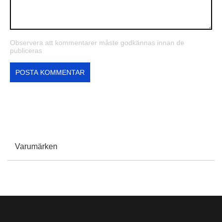
Observera att kommentarer måste godkännas innan de
publiceras
POSTA KOMMENTAR
Varumärken