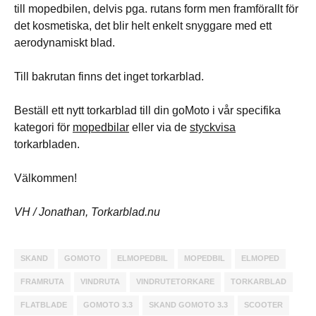
till mopedbilen, delvis pga. rutans form men framförallt för
det kosmetiska, det blir helt enkelt snyggare med ett
aerodynamiskt blad.
Till bakrutan finns det inget torkarblad.
Beställ ett nytt torkarblad till din goMoto i vår specifika
kategori för
mopedbilar
eller via de
styckvisa
torkarbladen.
Välkommen!
VH / Jonathan, Torkarblad.nu
SKAND
GOMOTO
ELMOPEDBIL
MOPEDBIL
ELMOPED
FRAMRUTA
VINDRUTA
VINDRUTETORKARE
TORKARBLAD
FLATBLADE
GOMOTO 3.3
SKAND GOMOTO 3.3
SCOOTER