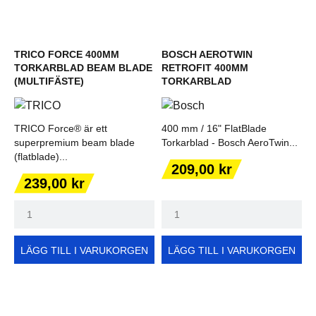
TRICO FORCE 400MM
BOSCH AEROTWIN
TORKARBLAD BEAM BLADE
RETROFIT 400MM
(MULTIFÄSTE)
TORKARBLAD
TRICO Force® är ett
400 mm / 16" FlatBlade
superpremium beam blade
Torkarblad - Bosch AeroTwin...
(flatblade)...
Pris
209,00 kr
Pris
239,00 kr
LÄGG TILL I VARUKORGEN
LÄGG TILL I VARUKORGEN