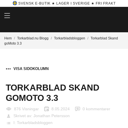
SVENSK E-BUTIK ★ LAGER I SVERIGE ★ FRI FRAKT
Hem
Torkarblad.nu Blogg
Torkarbladsbloggen
Torkarblad Skand
goMoto 3.3
VISA SIDOKOLUMN
TORKARBLAD SKAND
GOMOTO 3.3
876 Visningar
8.05.2024
0 kommentarer
Skrivet av:
Jonathan Petersson
person
I:
Torkarbladsbloggen
list