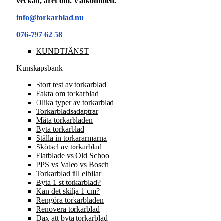
veckan, året om. Välkommen.
info@torkarblad.nu
076-797 62 58
KUNDTJÄNST
Kunskapsbank
Stort test av torkarblad
Fakta om torkarblad
Olika typer av torkarblad
Torkarbladsadaptrar
Mäta torkarbladen
Byta torkarblad
Ställa in torkararmarna
Skötsel av torkarblad
Flatblade vs Old School
PPS vs Valeo vs Bosch
Torkarblad till elbilar
Byta 1 st torkarblad?
Kan det skilja 1 cm?
Rengöra torkarbladen
Renovera torkarblad
Dax att byta torkarblad