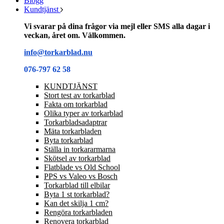
Blogg
Kundtjänst
Vi svarar på dina frågor via mejl eller SMS alla dagar i
veckan, året om. Välkommen.
info@torkarblad.nu
076-797 62 58
KUNDTJÄNST
Stort test av torkarblad
Fakta om torkarblad
Olika typer av torkarblad
Torkarbladsadaptrar
Mäta torkarbladen
Byta torkarblad
Ställa in torkararmarna
Skötsel av torkarblad
Flatblade vs Old School
PPS vs Valeo vs Bosch
Torkarblad till elbilar
Byta 1 st torkarblad?
Kan det skilja 1 cm?
Rengöra torkarbladen
Renovera torkarblad