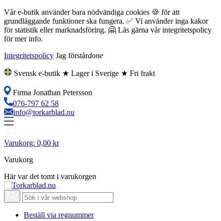
Vår e-butik använder bara nödvändiga cookies 🍪 för att
grundläggande funktioner ska fungera. ✅ Vi använder inga kakor
för statistik eller marknadsföring. 🤗 Läs gärna vår integritetspolicy
för mer info.
Integritetspolicy
Jag förstår
done
Svensk e-butik ★ Lager i Sverige ★ Fri frakt
Firma Jonathan Petersson
076-797 62 58
info@torkarblad.nu
Varukorg:
0,00 kr
Varukorg
Här var det tomt i varukorgen
Beställ via regnummer