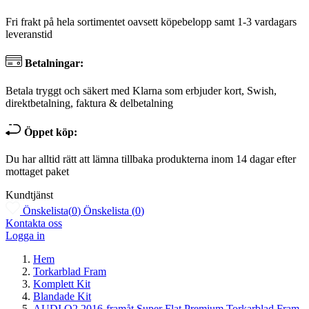
Fri frakt på hela sortimentet oavsett köpebelopp samt 1-3 vardagars
leveranstid
Betalningar:
Betala tryggt och säkert med Klarna som erbjuder kort, Swish,
direktbetalning, faktura & delbetalning
Öppet köp:
Du har alltid rätt att lämna tillbaka produkterna inom 14 dagar efter
mottaget paket
Kundtjänst
Önskelista
(
0
)
Önskelista
(
0
)
Kontakta oss
Logga in
Hem
Torkarblad Fram
Komplett Kit
Blandade Kit
AUDI Q2 2016-framåt Super Flat Premium Torkarblad Fram