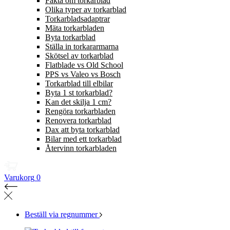
Fakta om torkarblad
Olika typer av torkarblad
Torkarbladsadaptrar
Mäta torkarbladen
Byta torkarblad
Ställa in torkararmarna
Skötsel av torkarblad
Flatblade vs Old School
PPS vs Valeo vs Bosch
Torkarblad till elbilar
Byta 1 st torkarblad?
Kan det skilja 1 cm?
Rengöra torkarbladen
Renovera torkarblad
Dax att byta torkarblad
Bilar med ett torkarblad
Återvinn torkarbladen
Varukorg
0
Beställ via regnummer