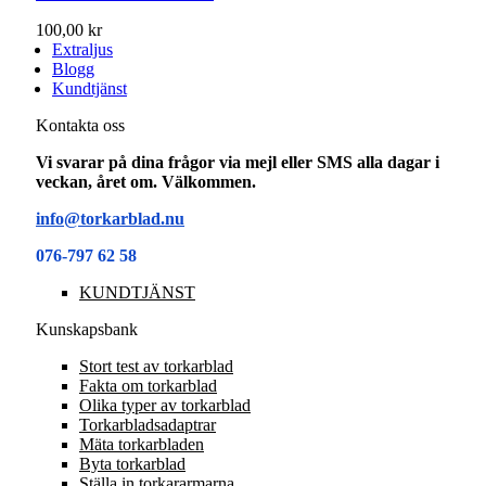
100,00 kr
Extraljus
Blogg
Kundtjänst
Kontakta oss
Vi svarar på dina frågor via mejl eller SMS alla dagar i
veckan, året om. Välkommen.
info@torkarblad.nu
076-797 62 58
KUNDTJÄNST
Kunskapsbank
Stort test av torkarblad
Fakta om torkarblad
Olika typer av torkarblad
Torkarbladsadaptrar
Mäta torkarbladen
Byta torkarblad
Ställa in torkararmarna