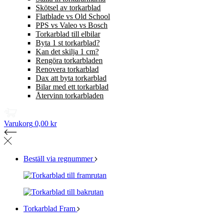
Skötsel av torkarblad
Flatblade vs Old School
PPS vs Valeo vs Bosch
Torkarblad till elbilar
Byta 1 st torkarblad?
Kan det skilja 1 cm?
Rengöra torkarbladen
Renovera torkarblad
Dax att byta torkarblad
Bilar med ett torkarblad
Återvinn torkarbladen
Varukorg
0,00 kr
Beställ via regnummer
Torkarblad Fram