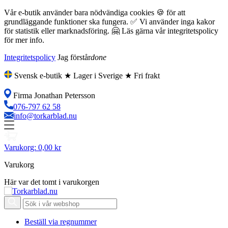
Vår e-butik använder bara nödvändiga cookies 🍪 för att
grundläggande funktioner ska fungera. ✅ Vi använder inga kakor
för statistik eller marknadsföring. 🤗 Läs gärna vår integritetspolicy
för mer info.
Integritetspolicy
Jag förstår
done
Svensk e-butik ★ Lager i Sverige ★ Fri frakt
Firma Jonathan Petersson
076-797 62 58
info@torkarblad.nu
Varukorg:
0,00 kr
Varukorg
Här var det tomt i varukorgen
Beställ via regnummer