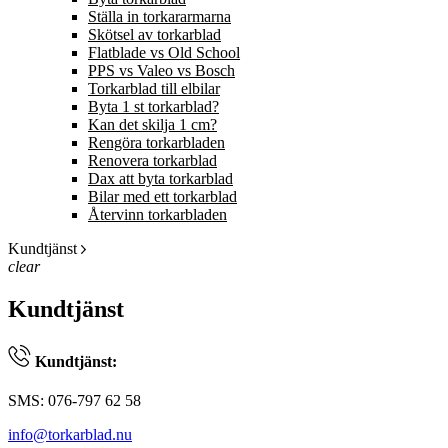
Ställa in torkararmarna
Skötsel av torkarblad
Flatblade vs Old School
PPS vs Valeo vs Bosch
Torkarblad till elbilar
Byta 1 st torkarblad?
Kan det skilja 1 cm?
Rengöra torkarbladen
Renovera torkarblad
Dax att byta torkarblad
Bilar med ett torkarblad
Återvinn torkarbladen
Kundtjänst
clear
Kundtjänst
Kundtjänst:
SMS: 076-797 62 58
info@torkarblad.nu