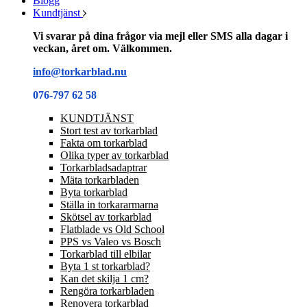
Blogg
Kundtjänst
Vi svarar på dina frågor via mejl eller SMS alla dagar i
veckan, året om. Välkommen.
info@torkarblad.nu
076-797 62 58
KUNDTJÄNST
Stort test av torkarblad
Fakta om torkarblad
Olika typer av torkarblad
Torkarbladsadaptrar
Mäta torkarbladen
Byta torkarblad
Ställa in torkararmarna
Skötsel av torkarblad
Flatblade vs Old School
PPS vs Valeo vs Bosch
Torkarblad till elbilar
Byta 1 st torkarblad?
Kan det skilja 1 cm?
Rengöra torkarbladen
Renovera torkarblad