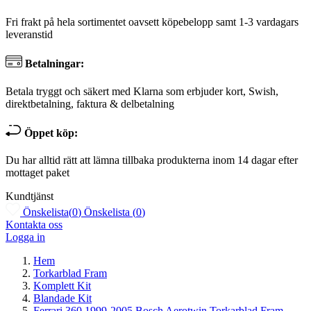
Fri frakt på hela sortimentet oavsett köpebelopp samt 1-3 vardagars
leveranstid
Betalningar:
Betala tryggt och säkert med Klarna som erbjuder kort, Swish,
direktbetalning, faktura & delbetalning
Öppet köp:
Du har alltid rätt att lämna tillbaka produkterna inom 14 dagar efter
mottaget paket
Kundtjänst
Önskelista
(
0
)
Önskelista
(
0
)
Kontakta oss
Logga in
Hem
Torkarblad Fram
Komplett Kit
Blandade Kit
Ferrari 360 1999-2005 Bosch Aerotwin Torkarblad Fram