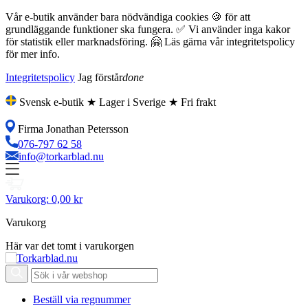
Vår e-butik använder bara nödvändiga cookies 🍪 för att
grundläggande funktioner ska fungera. ✅ Vi använder inga kakor
för statistik eller marknadsföring. 🤗 Läs gärna vår integritetspolicy
för mer info.
Integritetspolicy
Jag förstår
done
Svensk e-butik ★ Lager i Sverige ★ Fri frakt
Firma Jonathan Petersson
076-797 62 58
info@torkarblad.nu
Varukorg:
0,00 kr
Varukorg
Här var det tomt i varukorgen
Beställ via regnummer