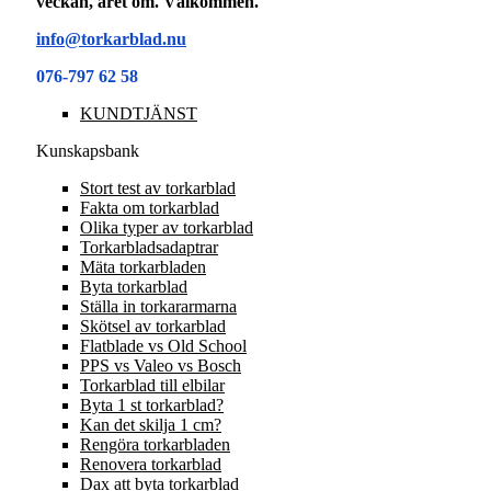
veckan, året om. Välkommen.
info@torkarblad.nu
076-797 62 58
KUNDTJÄNST
Kunskapsbank
Stort test av torkarblad
Fakta om torkarblad
Olika typer av torkarblad
Torkarbladsadaptrar
Mäta torkarbladen
Byta torkarblad
Ställa in torkararmarna
Skötsel av torkarblad
Flatblade vs Old School
PPS vs Valeo vs Bosch
Torkarblad till elbilar
Byta 1 st torkarblad?
Kan det skilja 1 cm?
Rengöra torkarbladen
Renovera torkarblad
Dax att byta torkarblad