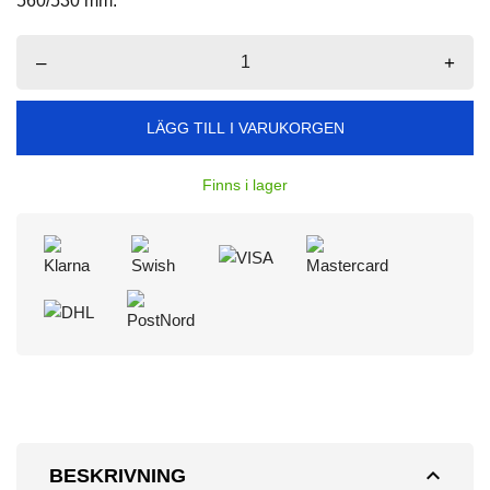
560/530 mm.
–
+
LÄGG TILL I VARUKORGEN
Finns i lager
expand_less
BESKRIVNING