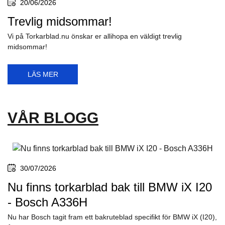
20/06/2026
Trevlig midsommar!
Vi på Torkarblad.nu önskar er allihopa en väldigt trevlig
midsommar!
LÄS MER
VÅR BLOGG
30/07/2026
Nu finns torkarblad bak till BMW iX I20
- Bosch A336H
Nu har Bosch tagit fram ett bakruteblad specifikt för BMW iX (I20),