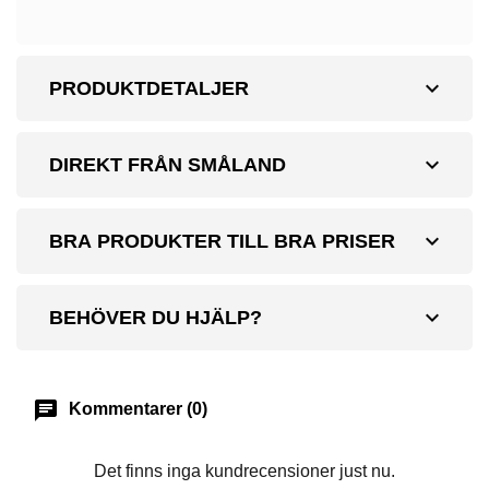
expand_more
PRODUKTDETALJER
expand_more
DIREKT FRÅN SMÅLAND
expand_more
BRA PRODUKTER TILL BRA PRISER
expand_more
BEHÖVER DU HJÄLP?
chat
Kommentarer (0)
Det finns inga kundrecensioner just nu.