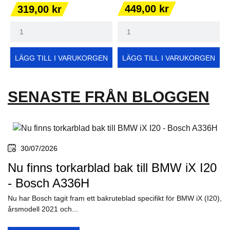
Pris
Pris
449,00 kr
319,00 kr
LÄGG TILL I VARUKORGEN
LÄGG TILL I VARUKORGEN
SENASTE FRÅN BLOGGEN
30/07/2026
Nu finns torkarblad bak till BMW iX I20
- Bosch A336H
Nu har Bosch tagit fram ett bakruteblad specifikt för BMW iX (I20),
årsmodell 2021 och...