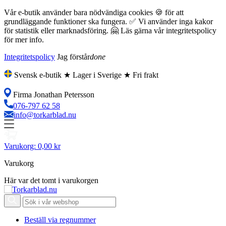
Vår e-butik använder bara nödvändiga cookies 🍪 för att
grundläggande funktioner ska fungera. ✅ Vi använder inga kakor
för statistik eller marknadsföring. 🤗 Läs gärna vår integritetspolicy
för mer info.
Integritetspolicy
Jag förstår
done
Svensk e-butik ★ Lager i Sverige ★ Fri frakt
Firma Jonathan Petersson
076-797 62 58
info@torkarblad.nu
Varukorg:
0,00 kr
Varukorg
Här var det tomt i varukorgen
Beställ via regnummer