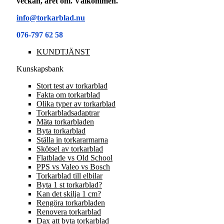
veckan, året om. Välkommen.
info@torkarblad.nu
076-797 62 58
KUNDTJÄNST
Kunskapsbank
Stort test av torkarblad
Fakta om torkarblad
Olika typer av torkarblad
Torkarbladsadaptrar
Mäta torkarbladen
Byta torkarblad
Ställa in torkararmarna
Skötsel av torkarblad
Flatblade vs Old School
PPS vs Valeo vs Bosch
Torkarblad till elbilar
Byta 1 st torkarblad?
Kan det skilja 1 cm?
Rengöra torkarbladen
Renovera torkarblad
Dax att byta torkarblad