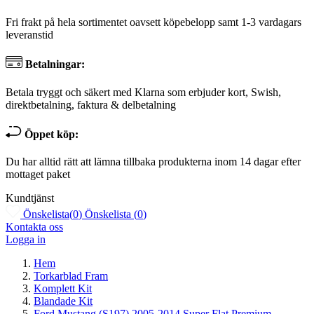
Fri frakt på hela sortimentet oavsett köpebelopp samt 1-3 vardagars
leveranstid
Betalningar:
Betala tryggt och säkert med Klarna som erbjuder kort, Swish,
direktbetalning, faktura & delbetalning
Öppet köp:
Du har alltid rätt att lämna tillbaka produkterna inom 14 dagar efter
mottaget paket
Kundtjänst
Önskelista
(
0
)
Önskelista
(
0
)
Kontakta oss
Logga in
Hem
Torkarblad Fram
Komplett Kit
Blandade Kit
Ford Mustang (S197) 2005-2014 Super Flat Premium