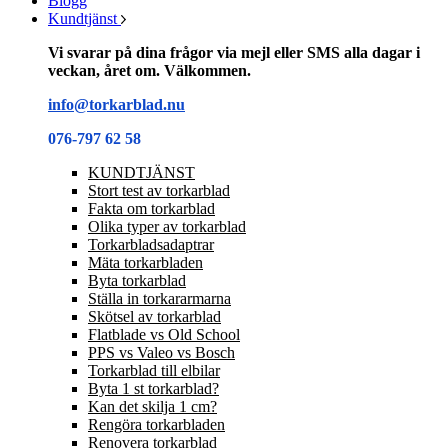
Blogg
Kundtjänst
Vi svarar på dina frågor via mejl eller SMS alla dagar i
veckan, året om. Välkommen.
info@torkarblad.nu
076-797 62 58
KUNDTJÄNST
Stort test av torkarblad
Fakta om torkarblad
Olika typer av torkarblad
Torkarbladsadaptrar
Mäta torkarbladen
Byta torkarblad
Ställa in torkararmarna
Skötsel av torkarblad
Flatblade vs Old School
PPS vs Valeo vs Bosch
Torkarblad till elbilar
Byta 1 st torkarblad?
Kan det skilja 1 cm?
Rengöra torkarbladen
Renovera torkarblad