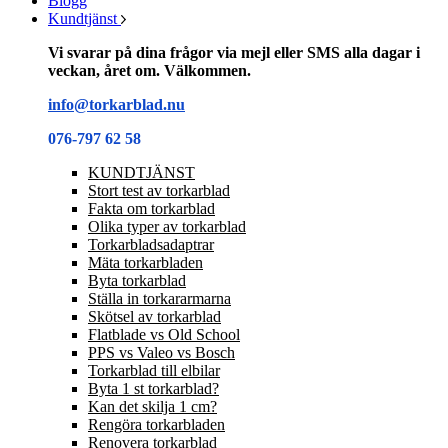
Blogg
Kundtjänst
Vi svarar på dina frågor via mejl eller SMS alla dagar i
veckan, året om. Välkommen.
info@torkarblad.nu
076-797 62 58
KUNDTJÄNST
Stort test av torkarblad
Fakta om torkarblad
Olika typer av torkarblad
Torkarbladsadaptrar
Mäta torkarbladen
Byta torkarblad
Ställa in torkararmarna
Skötsel av torkarblad
Flatblade vs Old School
PPS vs Valeo vs Bosch
Torkarblad till elbilar
Byta 1 st torkarblad?
Kan det skilja 1 cm?
Rengöra torkarbladen
Renovera torkarblad