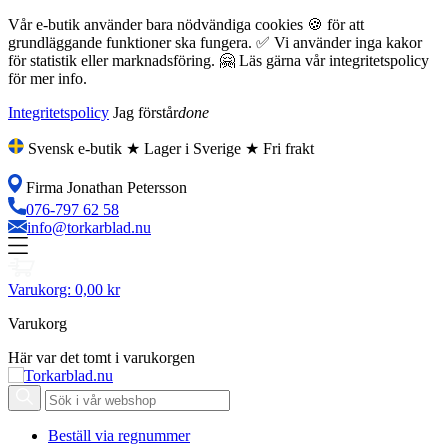
Vår e-butik använder bara nödvändiga cookies 🍪 för att
grundläggande funktioner ska fungera. ✅ Vi använder inga kakor
för statistik eller marknadsföring. 🤗 Läs gärna vår integritetspolicy
för mer info.
Integritetspolicy
Jag förstår
done
Svensk e-butik ★ Lager i Sverige ★ Fri frakt
Firma Jonathan Petersson
076-797 62 58
info@torkarblad.nu
Varukorg:
0,00 kr
Varukorg
Här var det tomt i varukorgen
Beställ via regnummer