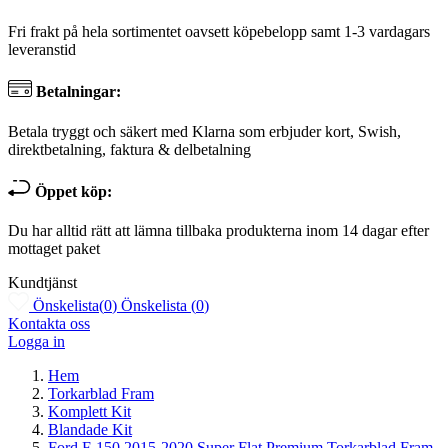
Fri frakt på hela sortimentet oavsett köpebelopp samt 1-3 vardagars
leveranstid
Betalningar:
Betala tryggt och säkert med Klarna som erbjuder kort, Swish,
direktbetalning, faktura & delbetalning
Öppet köp:
Du har alltid rätt att lämna tillbaka produkterna inom 14 dagar efter
mottaget paket
Kundtjänst
Önskelista
(
0
)
Önskelista
(
0
)
Kontakta oss
Logga in
Hem
Torkarblad Fram
Komplett Kit
Blandade Kit
Ford F-150 2015-2020 Super Flat Premium Torkarblad Fram