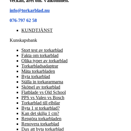
veckan, året om. Välkommen.
info@torkarblad.nu
076-797 62 58
KUNDTJÄNST
Kunskapsbank
Stort test av torkarblad
Fakta om torkarblad
Olika typer av torkarblad
Torkarbladsadaptrar
Mäta torkarbladen
Byta torkarblad
Ställa in torkararmarna
Skötsel av torkarblad
Flatblade vs Old School
PPS vs Valeo vs Bosch
Torkarblad till elbilar
Byta 1 st torkarblad?
Kan det skilja 1 cm?
Rengöra torkarbladen
Renovera torkarblad
Dax att byta torkarblad