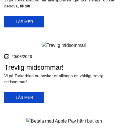
Vi på Torkarblad.nu har alla spolarslangar och slangar du kan
behöva, till ditt...
LÄS MER
20/06/2026
Trevlig midsommar!
Vi på Torkarblad.nu önskar er allihopa en väldigt trevlig
midsommar!
LÄS MER