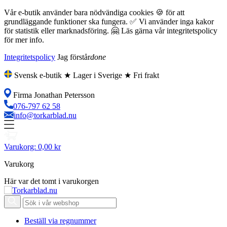
Vår e-butik använder bara nödvändiga cookies 🍪 för att
grundläggande funktioner ska fungera. ✅ Vi använder inga kakor
för statistik eller marknadsföring. 🤗 Läs gärna vår integritetspolicy
för mer info.
Integritetspolicy
Jag förstår
done
Svensk e-butik ★ Lager i Sverige ★ Fri frakt
Firma Jonathan Petersson
076-797 62 58
info@torkarblad.nu
Varukorg:
0,00 kr
Varukorg
Här var det tomt i varukorgen
Beställ via regnummer