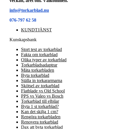
veckan, året om. Välkommen.
info@torkarblad.nu
076-797 62 58
KUNDTJÄNST
Kunskapsbank
Stort test av torkarblad
Fakta om torkarblad
Olika typer av torkarblad
Torkarbladsadaptrar
Mäta torkarbladen
Byta torkarblad
Ställa in torkararmarna
Skötsel av torkarblad
Flatblade vs Old School
PPS vs Valeo vs Bosch
Torkarblad till elbilar
Byta 1 st torkarblad?
Kan det skilja 1 cm?
Rengöra torkarbladen
Renovera torkarblad
Dax att byta torkarblad