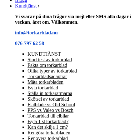
Blogg
Kundtjänst
Vi svarar på dina frågor via mejl eller SMS alla dagar i
veckan, året om. Välkommen.
info@torkarblad.nu
076-797 62 58
KUNDTJÄNST
Stort test av torkarblad
Fakta om torkarblad
Olika typer av torkarblad
Torkarbladsadaptrar
Mäta torkarbladen
Byta torkarblad
Ställa in torkararmarna
Skötsel av torkarblad
Flatblade vs Old School
PPS vs Valeo vs Bosch
Torkarblad till elbilar
Byta 1 st torkarblad?
Kan det skilja 1 cm?
Rengöra torkarbladen
Renovera torkarblad