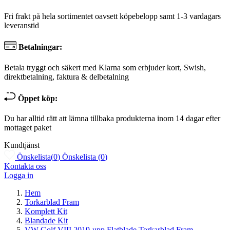
Fri frakt på hela sortimentet oavsett köpebelopp samt 1-3 vardagars
leveranstid
Betalningar:
Betala tryggt och säkert med Klarna som erbjuder kort, Swish,
direktbetalning, faktura & delbetalning
Öppet köp:
Du har alltid rätt att lämna tillbaka produkterna inom 14 dagar efter
mottaget paket
Kundtjänst
Önskelista
(
0
)
Önskelista
(
0
)
Kontakta oss
Logga in
Hem
Torkarblad Fram
Komplett Kit
Blandade Kit
VW Golf VIII 2019-upp Flatblade Torkarblad Fram