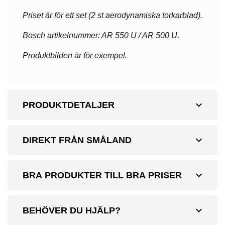
Priset är för ett set (2 st aerodynamiska torkarblad).
Bosch artikelnummer: AR 550 U / AR 500 U.
Produktbilden är för exempel.
expand_more
PRODUKTDETALJER
expand_more
DIREKT FRÅN SMÅLAND
expand_more
BRA PRODUKTER TILL BRA PRISER
expand_more
BEHÖVER DU HJÄLP?