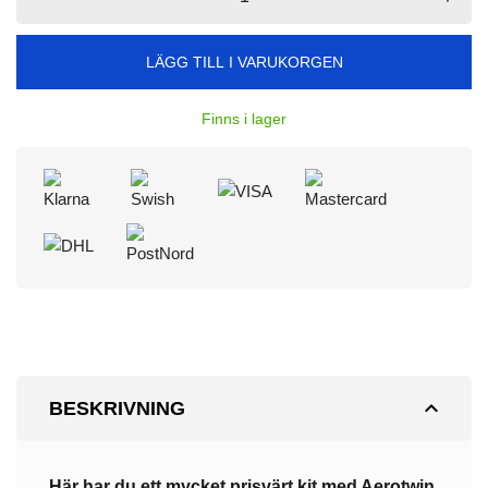
LÄGG TILL I VARUKORGEN
Finns i lager
expand_less
BESKRIVNING
Här har du ett mycket prisvärt kit med Aerotwin