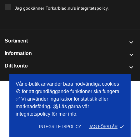
Jag godkänner Torkarblad.nu's
integritetspolicy
.
Sortiment

Information

Ditt konto

Vår e-butik använder bara nödvändiga cookies
🍪 för att grundläggande funktioner ska fungera.
© 2026 Torkarblad.nu - Försäljning av torkarblad online | E-
✅ Vi använder inga kakor för statistik eller
handelsprogramvara via PrestaShop™
marknadsföring. 🤗 Läs gärna vår
integritetspolicy för mer info.
done
INTEGRITETSPOLICY
JAG FÖRSTÅR