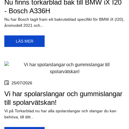
Nu finns torkarblad bak till BMW iX I20
- Bosch A336H
Nu har Bosch tagit fram ett bakruteblad specifikt för BMW iX (I20),
årsmodell 2021 och...
LÄS MER
25/07/2026
Vi har spolarslangar och gummislangar
till spolarvätskan!
Vi på Torkarblad.nu har alla spolarslangar och slangar du kan
behöva, till ditt...