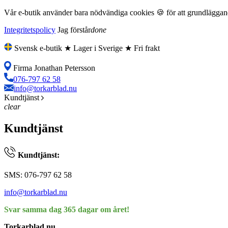
Vår e-butik använder bara nödvändiga cookies 🍪 för att grundläggande
Integritetspolicy
Jag förstår
done
Svensk e-butik ★ Lager i Sverige ★ Fri frakt
Firma Jonathan Petersson
076-797 62 58
info@torkarblad.nu
Kundtjänst
clear
Kundtjänst
Kundtjänst:
SMS: 076-797 62 58
info@torkarblad.nu
Svar samma dag 365 dagar om året!
Torkarblad.nu