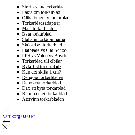
Stort test av torkarblad
Fakta om torkarblad
Olika typer av torkarblad
Torkarbladsadaptrar
Mäta torkarbladen
Byta torkarblad
Ställa in torkararmarna
Skötsel av torkarblad
Flatblade vs Old School
PPS vs Valeo vs Bosch
Torkarblad till elbilar
Byta 1 st torkarblad?
Kan det skilja 1 cm?
Rengöra torkarbladen
Renovera torkarblad
Dax att byta torkarblad
Bilar med ett torkarblad
Återvinn torkarbladen
Varukorg
0,00 kr