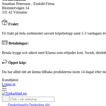
Jonathan Petersson - Enskild Firma
Blomstervägen 14
331 42 Värnamo
Frakt:
Fri frakt på hela sortimentet oavsett köpebelopp samt 1-3 vardagars le
Betalningar:
Betala tryggt och säkert med Klarna som erbjuder kort, Swish, direktb
Öppet köp:
Du har alltid rätt att lämna tillbaka produkterna inom 14 dagar efter m
Kundtjänst
Logga in
Önskelista
(
0
)
Önskelista
(
0
)