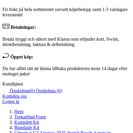
Fri frakt på hela sortimentet oavsett köpebelopp samt 1-3 vardagars
leveranstid
Betalningar:
Betala tryggt och säkert med Klarna som erbjuder kort, Swish,
direktbetalning, faktura & delbetalning
Öppet köp:
Du har alltid rätt att lämna tillbaka produkterna inom 14 dagar efter
mottaget paket
Kundtjänst
Önskelista
(
0
)
Önskelista
(
0
)
Kontakta oss
Logga in
Hem
Torkarblad Fram
Komplett Kit
Blandade Kit
Citroën ë-C3 Aircross 2025-framåt Bosch Aerotwin