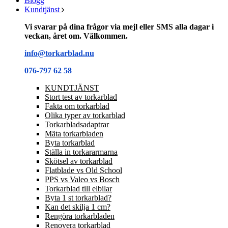
Blogg
Kundtjänst
Vi svarar på dina frågor via mejl eller SMS alla dagar i
veckan, året om. Välkommen.
info@torkarblad.nu
076-797 62 58
KUNDTJÄNST
Stort test av torkarblad
Fakta om torkarblad
Olika typer av torkarblad
Torkarbladsadaptrar
Mäta torkarbladen
Byta torkarblad
Ställa in torkararmarna
Skötsel av torkarblad
Flatblade vs Old School
PPS vs Valeo vs Bosch
Torkarblad till elbilar
Byta 1 st torkarblad?
Kan det skilja 1 cm?
Rengöra torkarbladen
Renovera torkarblad