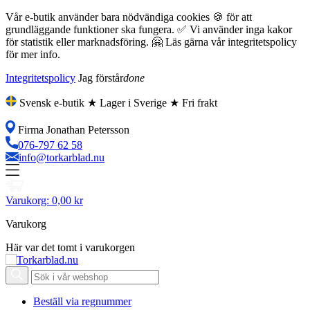
Vår e-butik använder bara nödvändiga cookies 🍪 för att
grundläggande funktioner ska fungera. ✅ Vi använder inga kakor
för statistik eller marknadsföring. 🤗 Läs gärna vår integritetspolicy
för mer info.
Integritetspolicy
Jag förstår
done
Svensk e-butik ★ Lager i Sverige ★ Fri frakt
Firma Jonathan Petersson
076-797 62 58
info@torkarblad.nu
Varukorg:
0,00 kr
Varukorg
Här var det tomt i varukorgen
Beställ via regnummer