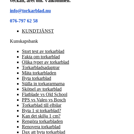
veckan, året om. Välkommen.
info@torkarblad.nu
076-797 62 58
KUNDTJÄNST
Kunskapsbank
Stort test av torkarblad
Fakta om torkarblad
Olika typer av torkarblad
Torkarbladsadaptrar
Mäta torkarbladen
Byta torkarblad
Ställa in torkararmarna
Skötsel av torkarblad
Flatblade vs Old School
PPS vs Valeo vs Bosch
Torkarblad till elbilar
Byta 1 st torkarblad?
Kan det skilja 1 cm?
Rengöra torkarbladen
Renovera torkarblad
Dax att byta torkarblad