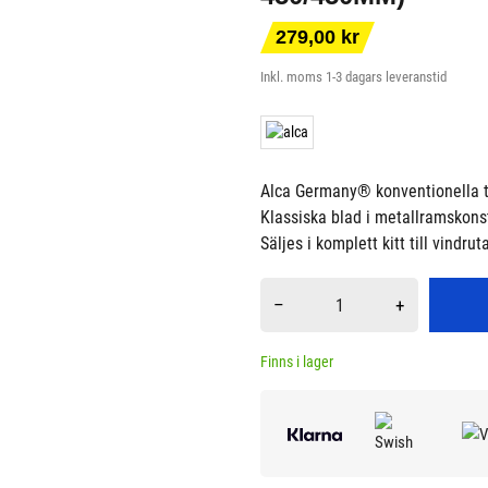
279,00 kr
Inkl. moms
1-3 dagars leveranstid
Alca Germany® konventionella to
Klassiska blad i metallramskonst
Säljes i komplett kitt till vindr
–
+
Finns i lager