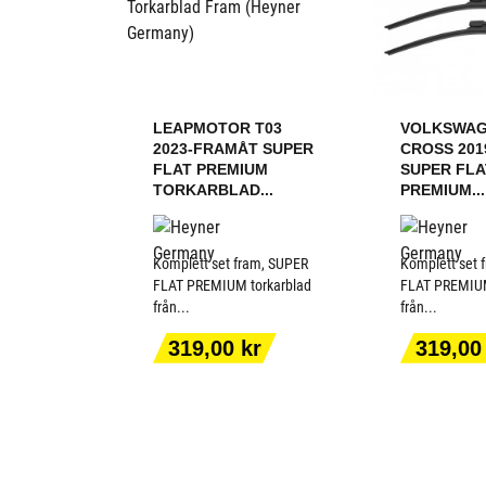
LEAPMOTOR T03
VOLKSWAG
2023-FRAMÅT SUPER
CROSS 201
FLAT PREMIUM
SUPER FLA
TORKARBLAD...
PREMIUM...
Komplett set fram, SUPER
Komplett set 
FLAT PREMIUM torkarblad
FLAT PREMIUM
från...
från...
LÄGG TILL I
LÄGG T
Pris
Pris
319,00 kr
319,00
VARUKORGEN
VARUK