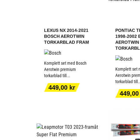
LEXUS NX 2014-2021
PONTIAC T
BOSCH AEROTWIN
1998-2002
TORKARBLAD FRAM
AEROTWIN
TORKARBL
Komplett set med Bosch
Komplett set
Aerotwin premium
Aerotwin pre
torkarblad till...
torkarblad till.
LÄGG TILL I
LÄGG T
Pris
449,00 kr
VARUKORGEN
VARUK
Pris
449,00