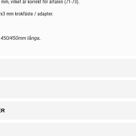
m, vilket är korrekt för årtalen (71-73).
x3 mm krokfäste / adapter.
r 450/450mm långa.
ER