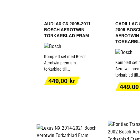
AUDI A6 C6 2005-2011
CADILLAC 
BOSCH AEROTWIN
2009 BOSC
TORKARBLAD FRAM
AEROTWIN
TORKARBL
Komplett set med Bosch
Komplett set
Aerotwin premium
Aerotwin pre
torkarblad till...
torkarblad till.
LÄGG TILL I
LÄGG T
Pris
449,00 kr
VARUKORGEN
VARUK
Pris
449,00