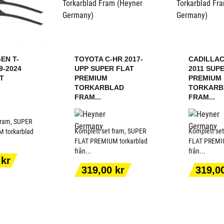
EN T-
TOYOTA C-HR 2017-
CADILLAC
9-2024
UPP SUPER FLAT
2011 SUP
T
PREMIUM
PREMIUM
TORKARBLAD
TORKARB
FRAM...
FRAM...
fram, SUPER
Komplett set fram, SUPER
Komplett se
 torkarblad
FLAT PREMIUM torkarblad
FLAT PREMIU
från...
från...
ILL I
LÄGG TILL I
LÄGG
 kr
ORGEN
VARUKORGEN
VARU
Pris
Pris
319,00 kr
319,0