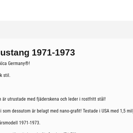
 Mustang 1971-1973
n Alca Germany®!
 stil.
 är utrustade med fjäderskena och leder i rostfritt stål!
 som dessutom är belagt med nano-grafit! Testade i USA med 1,5 milj
 årsmodell 1971-1973.