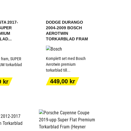
TA 2017-
DODGE DURANGO
SUPER
2004-2009 BOSCH
MIUM
AEROTWIN
AD...
TORKARBLAD FRAM
Komplett set med Bosch
t fram, SUPER
Aerotwin premium
M torkarblad
torkarblad till...
 TILL I
LÄGG TILL I
KORGEN
VARUKORGEN
Pris
449,00 kr
0 kr