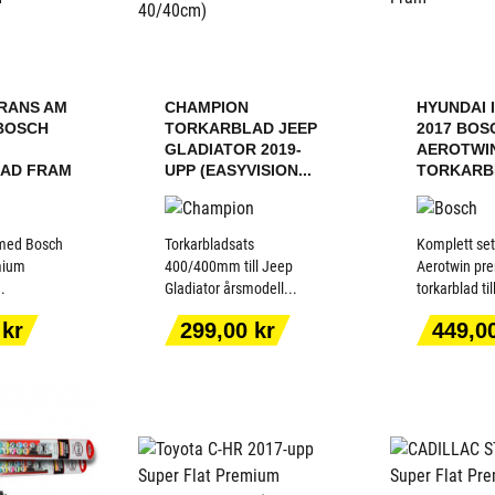
RANS AM
CHAMPION
HYUNDAI I
 BOSCH
TORKARBLAD JEEP
2017 BOS
GLADIATOR 2019-
AEROTWI
AD FRAM
UPP (EASYVISION...
TORKARB
 med Bosch
Torkarbladsats
Komplett se
mium
400/400mm till Jeep
Aerotwin pr
..
Gladiator årsmodell...
torkarblad till
ILL I
LÄGG TILL I
LÄGG
ORGEN
VARUKORGEN
VARU
Pris
Pris
 kr
299,00 kr
449,0