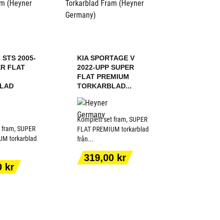
 STS 2005-
KIA SPORTAGE V
ER FLAT
2022-UPP SUPER
FLAT PREMIUM
LAD
TORKARBLAD...
Komplett set fram, SUPER
t fram, SUPER
FLAT PREMIUM torkarblad
M torkarblad
från...
 TILL I
LÄGG TILL I
Pris
319,00 kr
KORGEN
VARUKORGEN
0 kr