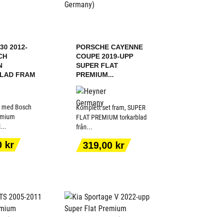
30 2012-
PORSCHE CAYENNE
CH
COUPE 2019-UPP
N
SUPER FLAT
LAD FRAM
PREMIUM...
t med Bosch
Komplett set fram, SUPER
emium
FLAT PREMIUM torkarblad
...
från...
 TILL I
LÄGG TILL I
KORGEN
VARUKORGEN
Pris
0 kr
319,00 kr