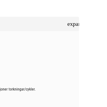
expand_less
oner torkningar/cykler.