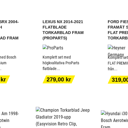
SRX 2004-
LEXUS NX 2014-2021
FORD FIES
H
FLATBLADE
FRAMÅT 
TORKARBLAD FRAM
FLAT PRE
AD FRAM
(PROPARTS)
TORKARBL
 med Bosch
Komplett set med
Komplett se
mium
högkvalitativa ProParts
FLAT PREMIU
..
flatblade...
från...
ILL I
LÄGG TILL I
LÄGG
ORGEN
VARUKORGEN
VARU
Pris
Pris
 kr
279,00 kr
319,0