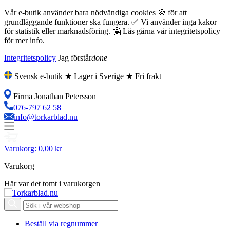
Vår e-butik använder bara nödvändiga cookies 🍪 för att
grundläggande funktioner ska fungera. ✅ Vi använder inga kakor
för statistik eller marknadsföring. 🤗 Läs gärna vår integritetspolicy
för mer info.
Integritetspolicy
Jag förstår
done
Svensk e-butik ★ Lager i Sverige ★ Fri frakt
Firma Jonathan Petersson
076-797 62 58
info@torkarblad.nu
Varukorg:
0,00 kr
Varukorg
Här var det tomt i varukorgen
Beställ via regnummer