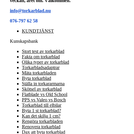
veckan, året om. Välkommen.
info@torkarblad.nu
076-797 62 58
KUNDTJÄNST
Kunskapsbank
Stort test av torkarblad
Fakta om torkarblad
Olika typer av torkarblad
Torkarbladsadaptrar
Mäta torkarbladen
Byta torkarblad
Ställa in torkararmarna
Skötsel av torkarblad
Flatblade vs Old School
PPS vs Valeo vs Bosch
Torkarblad till elbilar
Byta 1 st torkarblad?
Kan det skilja 1 cm?
Rengöra torkarbladen
Renovera torkarblad
Dax att byta torkarblad