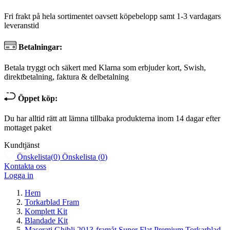
Fri frakt på hela sortimentet oavsett köpebelopp samt 1-3 vardagars
leveranstid
Betalningar:
Betala tryggt och säkert med Klarna som erbjuder kort, Swish,
direktbetalning, faktura & delbetalning
Öppet köp:
Du har alltid rätt att lämna tillbaka produkterna inom 14 dagar efter
mottaget paket
Kundtjänst
Önskelista
(
0
)
Önskelista
(
0
)
Kontakta oss
Logga in
Hem
Torkarblad Fram
Komplett Kit
Blandade Kit
Maserati Ghibli 2013-framåt Super Flat Premium Torkarblad