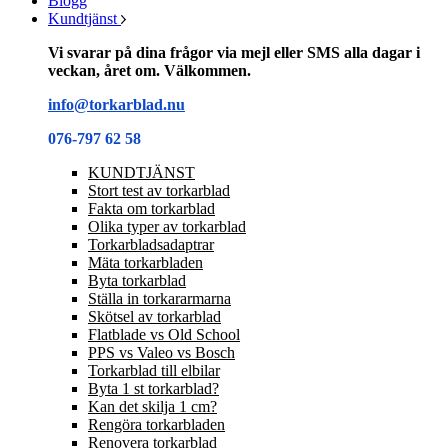
Blogg
Kundtjänst
Vi svarar på dina frågor via mejl eller SMS alla dagar i
veckan, året om. Välkommen.
info@torkarblad.nu
076-797 62 58
KUNDTJÄNST
Stort test av torkarblad
Fakta om torkarblad
Olika typer av torkarblad
Torkarbladsadaptrar
Mäta torkarbladen
Byta torkarblad
Ställa in torkararmarna
Skötsel av torkarblad
Flatblade vs Old School
PPS vs Valeo vs Bosch
Torkarblad till elbilar
Byta 1 st torkarblad?
Kan det skilja 1 cm?
Rengöra torkarbladen
Renovera torkarblad