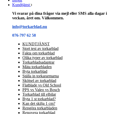
Blogg
Kundtjänst
Vi svarar på dina frågor via mejl eller SMS alla dagar i
veckan, året om. Välkommen.
info@torkarblad.nu
076-797 62 58
KUNDTJÄNST
Stort test av torkarblad
Fakta om torkarblad
Olika typer av torkarblad
Torkarbladsadaptrar
Mäta torkarbladen
Byta torkarblad
Ställa in torkararmarna
Skötsel av torkarblad
Flatblade vs Old School
PPS vs Valeo vs Bosch
Torkarblad till elbilar
Byta 1 st torkarblad?
Kan det skilja 1 cm?
Rengöra torkarbladen
Renovera torkarblad