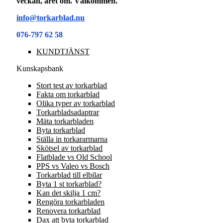
veckan, året om. Välkommen.
info@torkarblad.nu
076-797 62 58
KUNDTJÄNST
Kunskapsbank
Stort test av torkarblad
Fakta om torkarblad
Olika typer av torkarblad
Torkarbladsadaptrar
Mäta torkarbladen
Byta torkarblad
Ställa in torkararmarna
Skötsel av torkarblad
Flatblade vs Old School
PPS vs Valeo vs Bosch
Torkarblad till elbilar
Byta 1 st torkarblad?
Kan det skilja 1 cm?
Rengöra torkarbladen
Renovera torkarblad
Dax att byta torkarblad