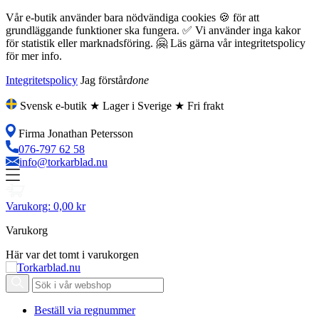
Vår e-butik använder bara nödvändiga cookies 🍪 för att
grundläggande funktioner ska fungera. ✅ Vi använder inga kakor
för statistik eller marknadsföring. 🤗 Läs gärna vår integritetspolicy
för mer info.
Integritetspolicy
Jag förstår
done
Svensk e-butik ★ Lager i Sverige ★ Fri frakt
Firma Jonathan Petersson
076-797 62 58
info@torkarblad.nu
Varukorg:
0,00 kr
Varukorg
Här var det tomt i varukorgen
Beställ via regnummer