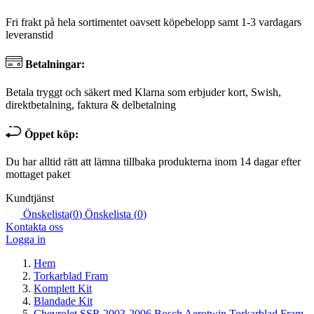
Fri frakt på hela sortimentet oavsett köpebelopp samt 1-3 vardagars
leveranstid
Betalningar:
Betala tryggt och säkert med Klarna som erbjuder kort, Swish,
direktbetalning, faktura & delbetalning
Öppet köp:
Du har alltid rätt att lämna tillbaka produkterna inom 14 dagar efter
mottaget paket
Kundtjänst
Önskelista
(
0
)
Önskelista
(
0
)
Kontakta oss
Logga in
Hem
Torkarblad Fram
Komplett Kit
Blandade Kit
Chevrolet SSR 2003-2006 Bosch Aerotwin Torkarblad Fram