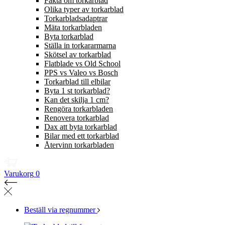
Fakta om torkarblad
Olika typer av torkarblad
Torkarbladsadaptrar
Mäta torkarbladen
Byta torkarblad
Ställa in torkararmarna
Skötsel av torkarblad
Flatblade vs Old School
PPS vs Valeo vs Bosch
Torkarblad till elbilar
Byta 1 st torkarblad?
Kan det skilja 1 cm?
Rengöra torkarbladen
Renovera torkarblad
Dax att byta torkarblad
Bilar med ett torkarblad
Återvinn torkarbladen
Varukorg
0
Beställ via regnummer