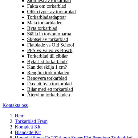
Stort test av torkarblad
Fakta om torkarblad
Olika typer av torkarblad
Torkarbladsadaptrar
Mäta torkarbladen
Byta torkarblad
Ställa in torkararmarna
Skötsel av torkarblad
Flatblade vs Old School
PPS vs Valeo vs Bosch
Torkarblad till elbilar
Byta 1 st torkarblad?
Kan det skilja 1 cm?
Rengöra torkarbladen
Renovera torkarblad
Dax att byta torkarblad
Bilar med ett torkarblad
Återvinn torkarbladen
Kontakta oss
Hem
Torkarblad Fram
Komplett Kit
Blandade Kit
Hyundai Santa Fe 2024-upp Super Flat Premium Torkarblad