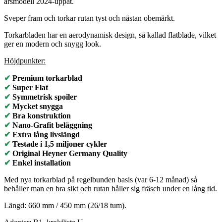
årsmodell 2024-uppåt.
Sveper fram och torkar rutan tyst och nästan obemärkt.
Torkarbladen har en aerodynamisk design, så kallad flatblade, vilket
ger en modern och snygg look.
Höjdpunkter:
✔
Premium torkarblad
✔
Super Flat
✔
Symmetrisk spoiler
✔
Mycket snygga
✔
Bra konstruktion
✔
Nano-Grafit beläggning
✔
Extra lång livslängd
✔
Testade i 1,5 miljoner cykler
✔
Original Heyner Germany Quality
✔
Enkel installation
Med nya torkarblad på regelbunden basis (var 6-12 månad) så
behåller man en bra sikt och rutan håller sig fräsch under en lång tid.
Längd: 660 mm / 450 mm (26/18 tum).