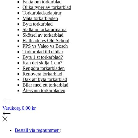
Fakta om torkarblad
Olika typer av torkarblad
Torkarbladsadaptrar
Mäta torkarbladen
Byta torkarblad
Ställa in torkararmarna
Skötsel av torkarblad
Flatblade vs Old School
PPS vs Valeo vs Bosch
Torkarblad till elbilar
Byta 1 st torkarblad?
Kan det skilja 1 cm?
Rengöra torkarbladen
Renovera torkarblad
Dax att byta torkarblad
Bilar med ett torkarblad
Återvinn torkarbladen
Varukorg
0,00 kr
Beställ via regnummer