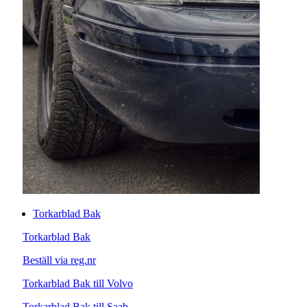
Torkarblad Bak
Torkarblad Bak
Beställ via reg.nr
Torkarblad Bak till Volvo
Torkarblad Bak till Saab