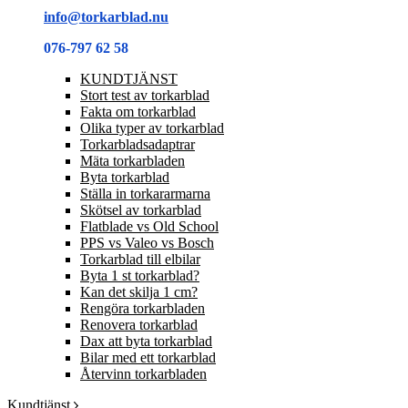
info@torkarblad.nu
076-797 62 58
KUNDTJÄNST
Stort test av torkarblad
Fakta om torkarblad
Olika typer av torkarblad
Torkarbladsadaptrar
Mäta torkarbladen
Byta torkarblad
Ställa in torkararmarna
Skötsel av torkarblad
Flatblade vs Old School
PPS vs Valeo vs Bosch
Torkarblad till elbilar
Byta 1 st torkarblad?
Kan det skilja 1 cm?
Rengöra torkarbladen
Renovera torkarblad
Dax att byta torkarblad
Bilar med ett torkarblad
Återvinn torkarbladen
Kundtjänst