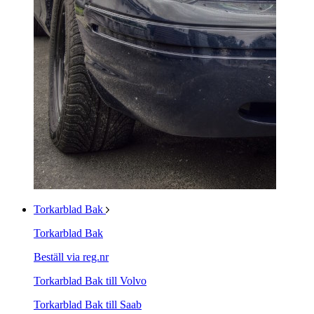
Torkarblad Bak
Torkarblad Bak
Beställ via reg.nr
Torkarblad Bak till Volvo
Torkarblad Bak till Saab