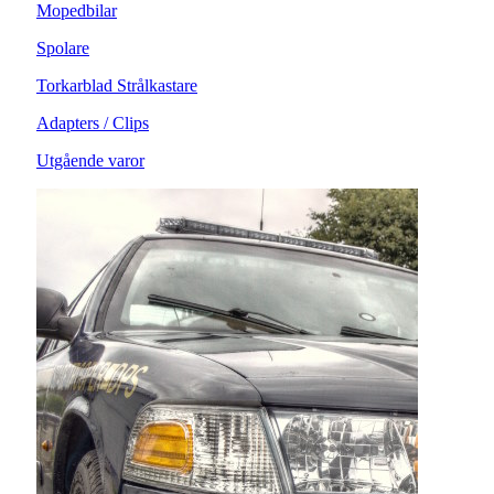
Mopedbilar
Spolare
Torkarblad Strålkastare
Adapters / Clips
Utgående varor