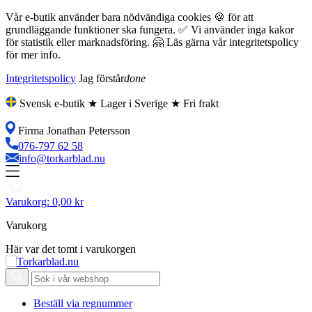
Vår e-butik använder bara nödvändiga cookies 🍪 för att
grundläggande funktioner ska fungera. ✅ Vi använder inga kakor
för statistik eller marknadsföring. 🤗 Läs gärna vår integritetspolicy
för mer info.
Integritetspolicy
Jag förstår
done
Svensk e-butik ★ Lager i Sverige ★ Fri frakt
Firma Jonathan Petersson
076-797 62 58
info@torkarblad.nu
Varukorg:
0,00 kr
Varukorg
Här var det tomt i varukorgen
Beställ via regnummer