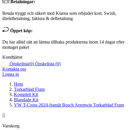
Betalningar:
Betala tryggt och säkert med Klarna som erbjuder kort, Swish,
direktbetalning, faktura & delbetalning
Öppet köp:
Du har alltid rätt att lämna tillbaka produkterna inom 14 dagar efter
mottaget paket
Kundtjänst
Önskelista
(
0
)
Önskelista
(
0
)
Kontakta oss
Logga in
Hem
Torkarblad Fram
Komplett Kit
Blandade Kit
VW T-Cross 2024-framåt Bosch Aerotwin Torkarblad Fram

Varukorg