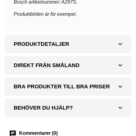
Bosch artikelnummer: A297S.
Produktbilden är för exempel.
expand_more
PRODUKTDETALJER
expand_more
DIREKT FRÅN SMÅLAND
expand_more
BRA PRODUKTER TILL BRA PRISER
expand_more
BEHÖVER DU HJÄLP?
chat
Kommentarer (0)