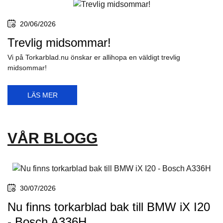
20/06/2026
Trevlig midsommar!
Vi på Torkarblad.nu önskar er allihopa en väldigt trevlig
midsommar!
LÄS MER
VÅR BLOGG
30/07/2026
Nu finns torkarblad bak till BMW iX I20
- Bosch A336H