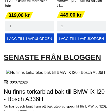
Aerotwin premium torkarblad
FLAT PREMIUM torkarblad
till...
från...
Pris
Pris
449,00 kr
319,00 kr
LÄGG TILL I VARUKORGEN
LÄGG TILL I VARUKORGEN
SENASTE FRÅN BLOGGEN
30/07/2026
Nu finns torkarblad bak till BMW iX I20
- Bosch A336H
Nu har Bosch tagit fram ett bakruteblad specifikt för BMW iX (I20),