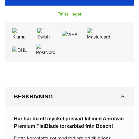
Finns i lager
expand_less
BESKRIVNING
Här har du ett mycket prisvärt kit med Aerotwin
Premium
FlatBlade torkarblad från Bosch!
Detta kompletta set med torkarblad till bilens