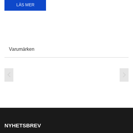
LÄS MER
Varumärken


NYHETSBREV