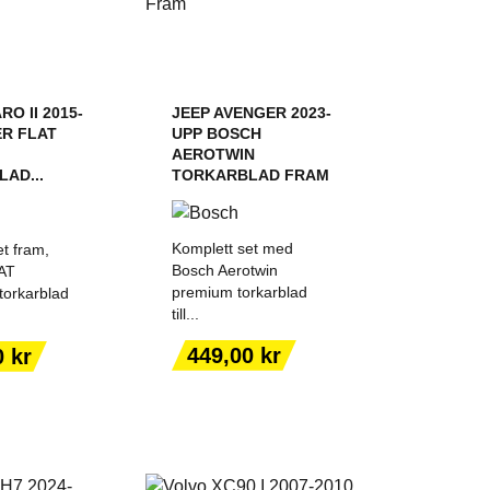
RO II 2015-
JEEP AVENGER 2023-
ER FLAT
UPP BOSCH
AEROTWIN
AD...
TORKARBLAD FRAM
Komplett set med
t fram,
Bosch Aerotwin
AT
premium torkarblad
orkarblad
till...
 TILL I
LÄGG TILL I
KORGEN
VARUKORGEN
Pris
449,00 kr
0 kr