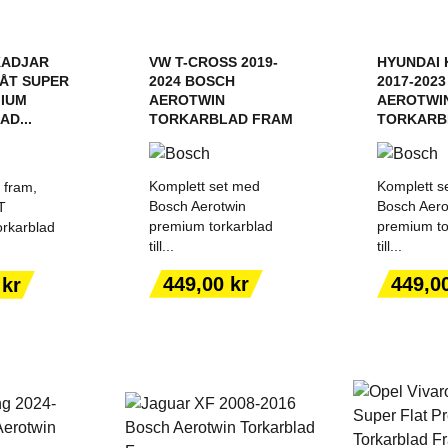
KADJAR
VW T-CROSS 2019-
HYUNDAI 
ÅT SUPER
2024 BOSCH
2017-202
MIUM
AEROTWIN
AEROTWI
D...
TORKARBLAD FRAM
TORKARB
Komplett set med
Komplett s
 fram,
Bosch Aerotwin
Bosch Aero
T
premium torkarblad
premium to
rkarblad
till...
till...
ILL I
LÄGG TILL I
LÄGG
ORGEN
VARUKORGEN
VARU
Pris
Pris
449,00 kr
449,0
 kr