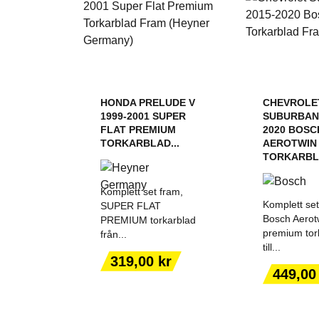
HONDA PRELUDE V
CHEVROLE
1999-2001 SUPER
SUBURBAN 
FLAT PREMIUM
2020 BOSC
TORKARBLAD...
AEROTWIN
TORKARBL
Komplett set fram,
Komplett se
SUPER FLAT
Bosch Aerot
PREMIUM torkarblad
premium tor
från...
till...
LÄGG TILL I
LÄGG T
Pris
319,00 kr
VARUKORGEN
VARUK
Pris
449,00