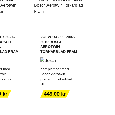
H7 2024-
VOLVO XC90 I 2007-
BOSCH
2010 BOSCH
N
AEROTWIN
LAD FRAM
TORKARBLAD FRAM
et med
Komplett set med
twin
Bosch Aerotwin
rkarblad
premium torkarblad
till...
 TILL I
LÄGG TILL I
Pris
0 kr
449,00 kr
KORGEN
VARUKORGEN