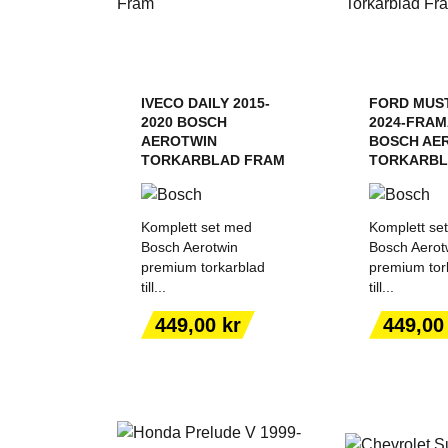
IVECO DAILY 2015-
FORD MUS
2020 BOSCH
2024-FRA
AEROTWIN
BOSCH AE
TORKARBLAD FRAM
TORKARBL
Komplett set med
Komplett se
Bosch Aerotwin
Bosch Aerot
premium torkarblad
premium tor
till...
till...
LÄGG TILL I
LÄGG T
VARUKORGEN
VARUK
Pris
Pris
449,00 kr
449,00