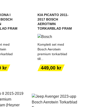
KONA I
KIA PICANTO 2011-
3 BOSCH
2017 BOSCH
N
AEROTWIN
LAD FRAM
TORKARBLAD FRAM
et med
Komplett set med
twin
Bosch Aerotwin
rkarblad
premium torkarblad
till...
 TILL I
LÄGG TILL I
KORGEN
VARUKORGEN
Pris
0 kr
449,00 kr