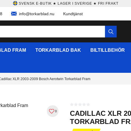
SVENSK E-BUTIK ★ LAGER I SVERIGE ★ FRI FRAKT
58
info@torkarblad.nu
Kundtjänst
LAD FRAM
TORKARBLAD BAK
BILTILLBEHÖR
Cadillac XLR 2003-2009 Bosch Aerotwin Torkarblad Fram
0
CADILLAC XLR 2
TORKARBLAD F