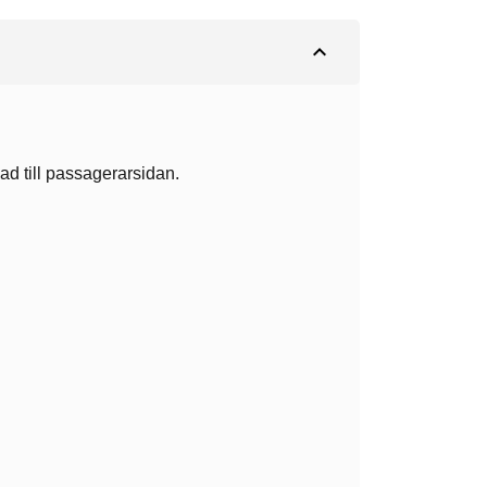
expand_less
lad till passagerarsidan.