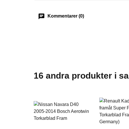
chat
Kommentarer (0)
16 andra produkter i s