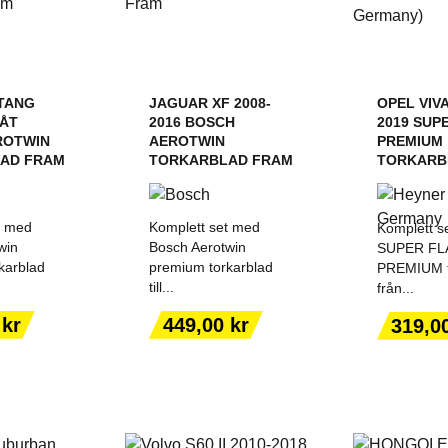
TANG
JAGUAR XF 2008-
OPEL VIVA
MÅT
2016 BOSCH
2019 SUP
ROTWIN
AEROTWIN
PREMIUM
AD FRAM
TORKARBLAD FRAM
TORKARBL
t med
Komplett set med
Komplett se
win
Bosch Aerotwin
SUPER FL
karblad
premium torkarblad
PREMIUM t
till...
från...
ILL I
LÄGG TILL I
LÄGG
ORGEN
VARUKORGEN
VARU
Pris
Pris
 kr
449,00 kr
319,0