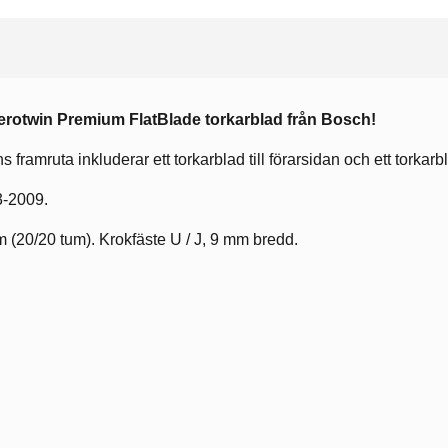
Aerotwin
Premium
FlatBlade torkarblad från Bosch!
s framruta inkluderar ett torkarblad till förarsidan och ett torkarb
3-2009.
(20/20 tum). Krokfäste U / J, 9 mm bredd.