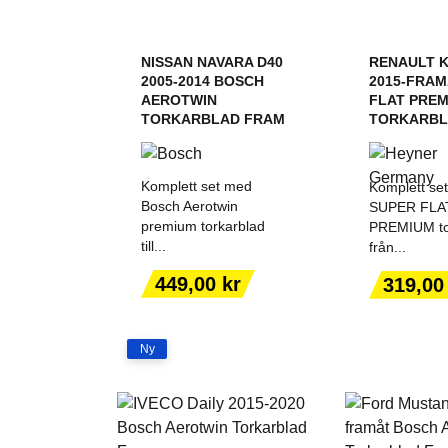
NISSAN NAVARA D40
RENAULT 
2005-2014 BOSCH
2015-FRAM
AEROTWIN
FLAT PRE
TORKARBLAD FRAM
TORKARBLA
Komplett set med
Komplett set
Bosch Aerotwin
SUPER FLA
premium torkarblad
PREMIUM to
till...
från...
LÄGG TILL I
LÄGG T
VARUKORGEN
VARUK
Pris
Pris
449,00 kr
319,00
Ny