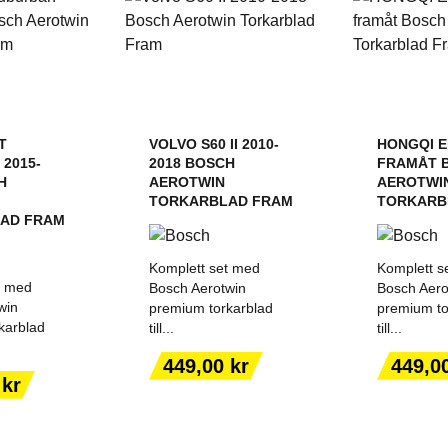
T
VOLVO S60 II 2010-
HONGQI E
2015-
2018 BOSCH
FRAMÅT 
H
AEROTWIN
AEROTWI
TORKARBLAD FRAM
TORKARB
AD FRAM
Komplett set med
Komplett s
t med
Bosch Aerotwin
Bosch Aero
win
premium torkarblad
premium to
karblad
till...
till...
ILL I
LÄGG TILL I
LÄGG
Pris
Pris
449,00 kr
449,0
ORGEN
VARUKORGEN
VARU
 kr