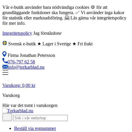
Vår e-butik använder bara nödvändiga cookies 🍪 för att
grundläggande funktioner ska fungera. ✅ Vi använder inga kakor
för statistik eller marknadsföring. 🤗 Läs gärna vår integritetspolicy
för mer info.
Integritetspolicy
Jag förstår
done
Svensk e-butik ★ Lager i Sverige ★ Fri frakt
Firma Jonathan Petersson
076-797 62 58
info@torkarblad.nu
Varukorg:
0,00 kr
Varukorg
Här var det tomt i varukorgen
Beställ via regnummer