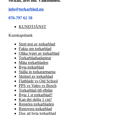
veckan, året om. Välkommen.
info@torkarblad.nu
076-797 62 58
KUNDTJÄNST
Kunskapsbank
Stort test av torkarblad
Fakta om torkarblad
Olika typer av torkarblad
Torkarbladsadaptrar
Mäta torkarbladen
Byta torkarblad
Ställa in torkararmarna
Skötsel av torkarblad
Flatblade vs Old School
PPS vs Valeo vs Bosch
Torkarblad till elbilar
Byta 1 st torkarblad?
Kan det skilja 1 cm?
Rengöra torkarbladen
Renovera torkarblad
Dax att byta torkarblad