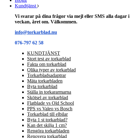
Blogg
Kundtjänst
Vi svarar på dina frågor via mejl eller SMS alla dagar i
veckan, året om. Välkommen.
info@torkarblad.nu
076-797 62 58
KUNDTJÄNST
Stort test av torkarblad
Fakta om torkarblad
Olika typer av torkarblad
Torkarbladsadaptrar
Mäta torkarbladen
Byta torkarblad
Ställa in torkararmarna
Skötsel av torkarblad
Flatblade vs Old School
PPS vs Valeo vs Bosch
Torkarblad till elbilar
Byta 1 st torkarblad?
Kan det skilja 1 cm?
Rengöra torkarbladen
Renovera torkarblad