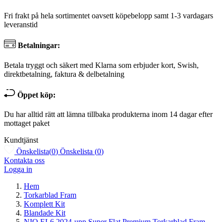
Fri frakt på hela sortimentet oavsett köpebelopp samt 1-3 vardagars
leveranstid
Betalningar:
Betala tryggt och säkert med Klarna som erbjuder kort, Swish,
direktbetalning, faktura & delbetalning
Öppet köp:
Du har alltid rätt att lämna tillbaka produkterna inom 14 dagar efter
mottaget paket
Kundtjänst
Önskelista
(
0
)
Önskelista
(
0
)
Kontakta oss
Logga in
Hem
Torkarblad Fram
Komplett Kit
Blandade Kit
NIO EL6 2024-upp Super Flat Premium Torkarblad Fram