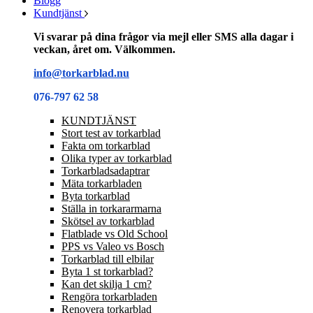
Blogg
Kundtjänst
Vi svarar på dina frågor via mejl eller SMS alla dagar i
veckan, året om. Välkommen.
info@torkarblad.nu
076-797 62 58
KUNDTJÄNST
Stort test av torkarblad
Fakta om torkarblad
Olika typer av torkarblad
Torkarbladsadaptrar
Mäta torkarbladen
Byta torkarblad
Ställa in torkararmarna
Skötsel av torkarblad
Flatblade vs Old School
PPS vs Valeo vs Bosch
Torkarblad till elbilar
Byta 1 st torkarblad?
Kan det skilja 1 cm?
Rengöra torkarbladen
Renovera torkarblad