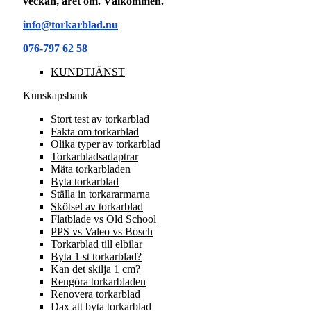
veckan, året om. Välkommen.
info@torkarblad.nu
076-797 62 58
KUNDTJÄNST
Kunskapsbank
Stort test av torkarblad
Fakta om torkarblad
Olika typer av torkarblad
Torkarbladsadaptrar
Mäta torkarbladen
Byta torkarblad
Ställa in torkararmarna
Skötsel av torkarblad
Flatblade vs Old School
PPS vs Valeo vs Bosch
Torkarblad till elbilar
Byta 1 st torkarblad?
Kan det skilja 1 cm?
Rengöra torkarbladen
Renovera torkarblad
Dax att byta torkarblad