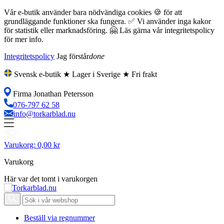
Vår e-butik använder bara nödvändiga cookies 🍪 för att
grundläggande funktioner ska fungera. ✅ Vi använder inga kakor
för statistik eller marknadsföring. 🤗 Läs gärna vår integritetspolicy
för mer info.
Integritetspolicy
Jag förstår
done
Svensk e-butik ★ Lager i Sverige ★ Fri frakt
Firma Jonathan Petersson
076-797 62 58
info@torkarblad.nu
Varukorg:
0,00 kr
Varukorg
Här var det tomt i varukorgen
Beställ via regnummer