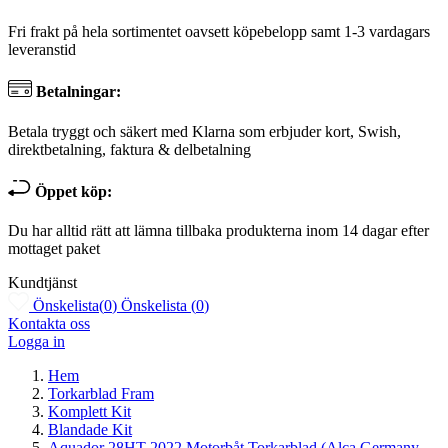
Fri frakt på hela sortimentet oavsett köpebelopp samt 1-3 vardagars
leveranstid
Betalningar:
Betala tryggt och säkert med Klarna som erbjuder kort, Swish,
direktbetalning, faktura & delbetalning
Öppet köp:
Du har alltid rätt att lämna tillbaka produkterna inom 14 dagar efter
mottaget paket
Kundtjänst
Önskelista
(
0
)
Önskelista
(
0
)
Kontakta oss
Logga in
Hem
Torkarblad Fram
Komplett Kit
Blandade Kit
Aquador 28HT 2022 Motorbåt Torkarblad (Alca Germany