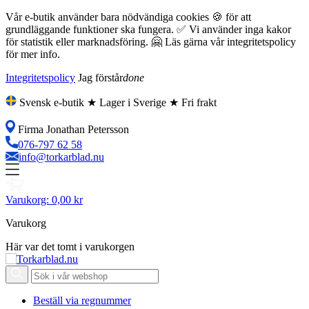
Vår e-butik använder bara nödvändiga cookies 🍪 för att
grundläggande funktioner ska fungera. ✅ Vi använder inga kakor
för statistik eller marknadsföring. 🤗 Läs gärna vår integritetspolicy
för mer info.
Integritetspolicy
Jag förstår
done
Svensk e-butik ★ Lager i Sverige ★ Fri frakt
Firma Jonathan Petersson
076-797 62 58
info@torkarblad.nu
Varukorg:
0,00 kr
Varukorg
Här var det tomt i varukorgen
Beställ via regnummer