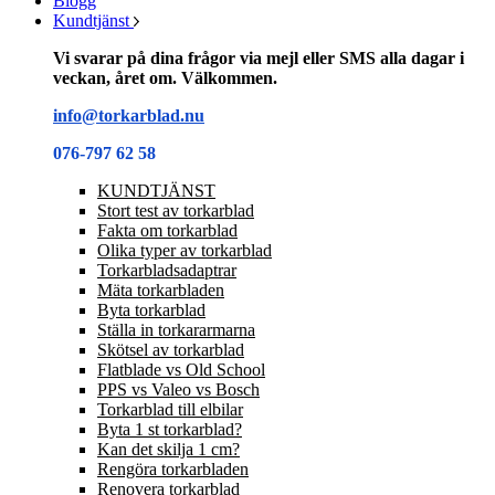
Blogg
Kundtjänst
Vi svarar på dina frågor via mejl eller SMS alla dagar i
veckan, året om. Välkommen.
info@torkarblad.nu
076-797 62 58
KUNDTJÄNST
Stort test av torkarblad
Fakta om torkarblad
Olika typer av torkarblad
Torkarbladsadaptrar
Mäta torkarbladen
Byta torkarblad
Ställa in torkararmarna
Skötsel av torkarblad
Flatblade vs Old School
PPS vs Valeo vs Bosch
Torkarblad till elbilar
Byta 1 st torkarblad?
Kan det skilja 1 cm?
Rengöra torkarbladen
Renovera torkarblad