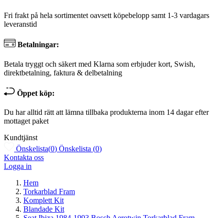
Fri frakt på hela sortimentet oavsett köpebelopp samt 1-3 vardagars
leveranstid
Betalningar:
Betala tryggt och säkert med Klarna som erbjuder kort, Swish,
direktbetalning, faktura & delbetalning
Öppet köp:
Du har alltid rätt att lämna tillbaka produkterna inom 14 dagar efter
mottaget paket
Kundtjänst
Önskelista
(
0
)
Önskelista
(
0
)
Kontakta oss
Logga in
Hem
Torkarblad Fram
Komplett Kit
Blandade Kit
Seat Ibiza 1984-1993 Bosch Aerotwin Torkarblad Fram