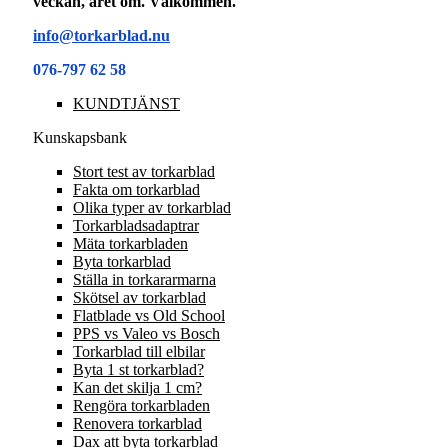
veckan, året om. Välkommen.
info@torkarblad.nu
076-797 62 58
KUNDTJÄNST
Kunskapsbank
Stort test av torkarblad
Fakta om torkarblad
Olika typer av torkarblad
Torkarbladsadaptrar
Mäta torkarbladen
Byta torkarblad
Ställa in torkararmarna
Skötsel av torkarblad
Flatblade vs Old School
PPS vs Valeo vs Bosch
Torkarblad till elbilar
Byta 1 st torkarblad?
Kan det skilja 1 cm?
Rengöra torkarbladen
Renovera torkarblad
Dax att byta torkarblad