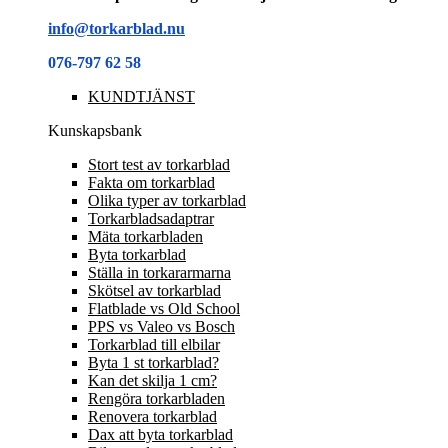
info@torkarblad.nu
076-797 62 58
KUNDTJÄNST
Kunskapsbank
Stort test av torkarblad
Fakta om torkarblad
Olika typer av torkarblad
Torkarbladsadaptrar
Mäta torkarbladen
Byta torkarblad
Ställa in torkararmarna
Skötsel av torkarblad
Flatblade vs Old School
PPS vs Valeo vs Bosch
Torkarblad till elbilar
Byta 1 st torkarblad?
Kan det skilja 1 cm?
Rengöra torkarbladen
Renovera torkarblad
Dax att byta torkarblad