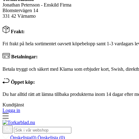
Jonathan Petersson - Enskild Firma
Blomstervägen 14
331 42 Värnamo
Frakt:
Fri frakt på hela sortimentet oavsett köpebelopp samt 1-3 vardagars le
Betalningar:
Betala tryggt och säkert med Klarna som erbjuder kort, Swish, direktb
Öppet köp:
Du har alltid rätt att lämna tillbaka produkterna inom 14 dagar efter m
Kundtjänst
Logga in
Önskelista
(
0
)
Önskelista
(
0
)