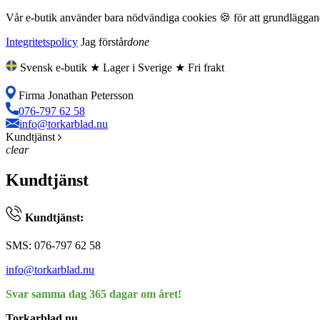
Vår e-butik använder bara nödvändiga cookies 🍪 för att grundläggande
Integritetspolicy
Jag förstår
done
Svensk e-butik ★ Lager i Sverige ★ Fri frakt
Firma Jonathan Petersson
076-797 62 58
info@torkarblad.nu
Kundtjänst
clear
Kundtjänst
Kundtjänst:
SMS: 076-797 62 58
info@torkarblad.nu
Svar samma dag 365 dagar om året!
Torkarblad.nu