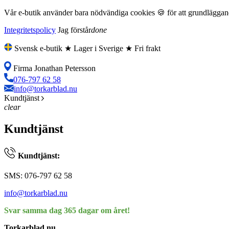
Vår e-butik använder bara nödvändiga cookies 🍪 för att grundläggande
Integritetspolicy
Jag förstår
done
Svensk e-butik ★ Lager i Sverige ★ Fri frakt
Firma Jonathan Petersson
076-797 62 58
info@torkarblad.nu
Kundtjänst
clear
Kundtjänst
Kundtjänst:
SMS: 076-797 62 58
info@torkarblad.nu
Svar samma dag 365 dagar om året!
Torkarblad.nu