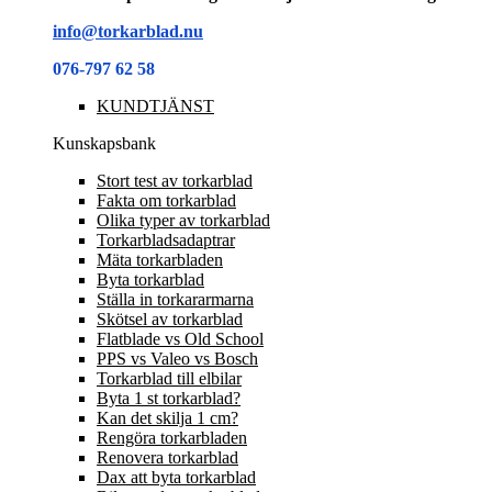
info@torkarblad.nu
076-797 62 58
KUNDTJÄNST
Kunskapsbank
Stort test av torkarblad
Fakta om torkarblad
Olika typer av torkarblad
Torkarbladsadaptrar
Mäta torkarbladen
Byta torkarblad
Ställa in torkararmarna
Skötsel av torkarblad
Flatblade vs Old School
PPS vs Valeo vs Bosch
Torkarblad till elbilar
Byta 1 st torkarblad?
Kan det skilja 1 cm?
Rengöra torkarbladen
Renovera torkarblad
Dax att byta torkarblad