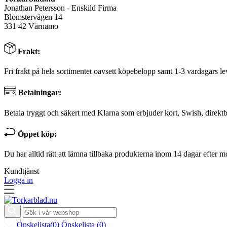
Jonathan Petersson - Enskild Firma
Blomstervägen 14
331 42 Värnamo
Frakt:
Fri frakt på hela sortimentet oavsett köpebelopp samt 1-3 vardagars le
Betalningar:
Betala tryggt och säkert med Klarna som erbjuder kort, Swish, direktb
Öppet köp:
Du har alltid rätt att lämna tillbaka produkterna inom 14 dagar efter m
Kundtjänst
Logga in
Önskelista
(
0
)
Önskelista
(
0
)