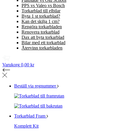
Flatblade vs Old School
PPS vs Valeo vs Bosch
Torkarblad till elbilar
Byta 1 st torkarblad?
Kan det skilja 1 cm?
Rengöra torkarbladen
Renovera torkarblad
Dax att byta torkarblad
Bilar med ett torkarblad
Återvinn torkarbladen
Varukorg
0,00 kr
Beställ via regnummer
Torkarblad Fram
Komplett Kit