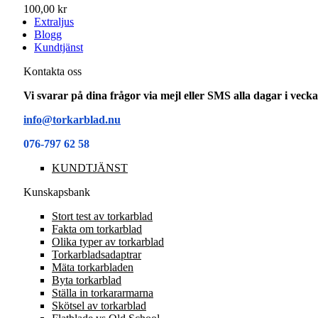
100,00 kr
Extraljus
Blogg
Kundtjänst
Kontakta oss
Vi svarar på dina frågor via mejl eller SMS alla dagar i vec
info@torkarblad.nu
076-797 62 58
KUNDTJÄNST
Kunskapsbank
Stort test av torkarblad
Fakta om torkarblad
Olika typer av torkarblad
Torkarbladsadaptrar
Mäta torkarbladen
Byta torkarblad
Ställa in torkararmarna
Skötsel av torkarblad