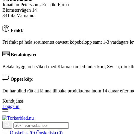
Jonathan Petersson - Enskild Firma
Blomstervägen 14
331 42 Värnamo
Frakt:
Fri frakt på hela sortimentet oavsett köpebelopp samt 1-3 vardagars le
Betalningar:
Betala tryggt och säkert med Klarna som erbjuder kort, Swish, direktb
Öppet köp:
Du har alltid rätt att lämna tillbaka produkterna inom 14 dagar efter m
Kundtjänst
Logga in
Önskelista
(
0
)
Önskelista
(
0
)