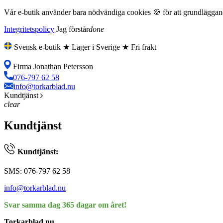
Vår e-butik använder bara nödvändiga cookies 🍪 för att grundläggande
Integritetspolicy
Jag förstår
done
Svensk e-butik ★ Lager i Sverige ★ Fri frakt
Firma Jonathan Petersson
076-797 62 58
info@torkarblad.nu
Kundtjänst
clear
Kundtjänst
Kundtjänst:
SMS: 076-797 62 58
info@torkarblad.nu
Svar samma dag 365 dagar om året!
Torkarblad.nu