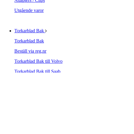
Adapters / Clips
Utgående varor
Torkarblad Bak
Torkarblad Bak
Beställ via reg.nr
Torkarblad Bak till Volvo
Torkarblad Bak till Saab
Övriga bilmärken
Blandade Bakruteblad
TRICO Rear Multi-Clip
Utgående produkter
Biltillbehör
Biltillbehör