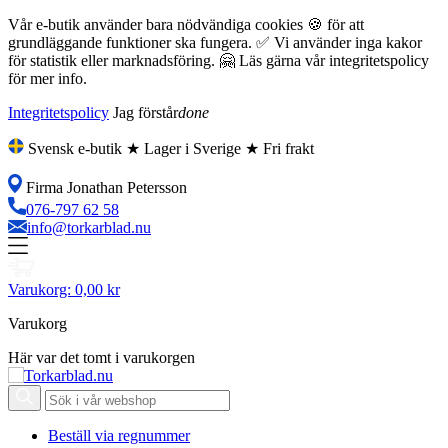
Vår e-butik använder bara nödvändiga cookies 🍪 för att
grundläggande funktioner ska fungera. ✅ Vi använder inga kakor
för statistik eller marknadsföring. 🤗 Läs gärna vår integritetspolicy
för mer info.
Integritetspolicy
Jag förstår
done
Svensk e-butik ★ Lager i Sverige ★ Fri frakt
Firma Jonathan Petersson
076-797 62 58
info@torkarblad.nu
Varukorg:
0,00 kr
Varukorg
Här var det tomt i varukorgen
Beställ via regnummer