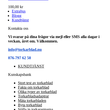
100,00 kr
Extraljus
Blogg
Kundtjänst
Kontakta oss
Vi svarar på dina frågor via mejl eller SMS alla dagar i
veckan, året om. Välkommen.
info@torkarblad.nu
076-797 62 58
KUNDTJÄNST
Kunskapsbank
Stort test av torkarblad
Fakta om torkarblad
Olika typer av torkarblad
Torkarbladsadaptrar
Mäta torkarbladen
Byta torkarblad
Ställa in torkararmarna