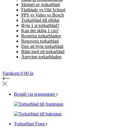
Skötsel av torkarblad
Flatblade vs Old School
PPS vs Valeo vs Bosch
Torkarblad till elbilar
Byta 1 st torkarblad?
Kan det skilja 1 cm?
Rengöra torkarbladen
Renovera torkarblad
Dax att byta torkarblad
Bilar med ett torkarblad
Återvinn torkarbladen
Varukorg
0,00 kr
Beställ via regnummer
Torkarblad Fram