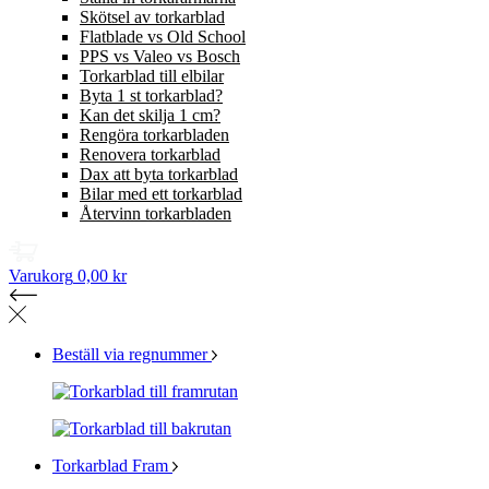
Skötsel av torkarblad
Flatblade vs Old School
PPS vs Valeo vs Bosch
Torkarblad till elbilar
Byta 1 st torkarblad?
Kan det skilja 1 cm?
Rengöra torkarbladen
Renovera torkarblad
Dax att byta torkarblad
Bilar med ett torkarblad
Återvinn torkarbladen
Varukorg
0,00 kr
Beställ via regnummer
Torkarblad Fram