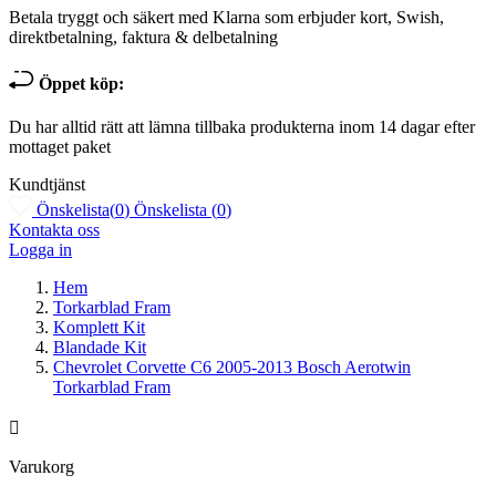
Betala tryggt och säkert med Klarna som erbjuder kort, Swish,
direktbetalning, faktura & delbetalning
Öppet köp:
Du har alltid rätt att lämna tillbaka produkterna inom 14 dagar efter
mottaget paket
Kundtjänst
Önskelista
(
0
)
Önskelista
(
0
)
Kontakta oss
Logga in
Hem
Torkarblad Fram
Komplett Kit
Blandade Kit
Chevrolet Corvette C6 2005-2013 Bosch Aerotwin
Torkarblad Fram

Varukorg