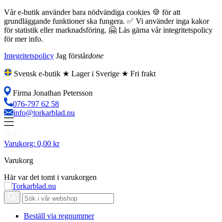
Vår e-butik använder bara nödvändiga cookies 🍪 för att
grundläggande funktioner ska fungera. ✅ Vi använder inga kakor
för statistik eller marknadsföring. 🤗 Läs gärna vår integritetspolicy
för mer info.
Integritetspolicy
Jag förstår
done
Svensk e-butik ★ Lager i Sverige ★ Fri frakt
Firma Jonathan Petersson
076-797 62 58
info@torkarblad.nu
Varukorg:
0,00 kr
Varukorg
Här var det tomt i varukorgen
Beställ via regnummer