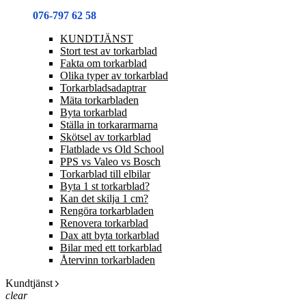
076-797 62 58
KUNDTJÄNST
Stort test av torkarblad
Fakta om torkarblad
Olika typer av torkarblad
Torkarbladsadaptrar
Mäta torkarbladen
Byta torkarblad
Ställa in torkararmarna
Skötsel av torkarblad
Flatblade vs Old School
PPS vs Valeo vs Bosch
Torkarblad till elbilar
Byta 1 st torkarblad?
Kan det skilja 1 cm?
Rengöra torkarbladen
Renovera torkarblad
Dax att byta torkarblad
Bilar med ett torkarblad
Återvinn torkarbladen
Kundtjänst
clear