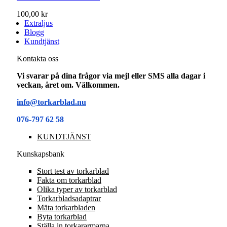
100,00 kr
Extraljus
Blogg
Kundtjänst
Kontakta oss
Vi svarar på dina frågor via mejl eller SMS alla dagar i
veckan, året om. Välkommen.
info@torkarblad.nu
076-797 62 58
KUNDTJÄNST
Kunskapsbank
Stort test av torkarblad
Fakta om torkarblad
Olika typer av torkarblad
Torkarbladsadaptrar
Mäta torkarbladen
Byta torkarblad
Ställa in torkararmarna